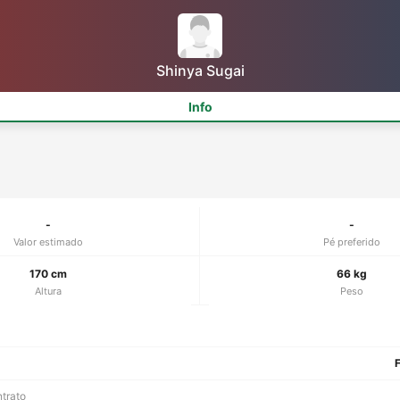
Shinya Sugai
Info
-
-
Valor estimado
Pé preferido
170 cm
66 kg
Altura
Peso
F
ntrato