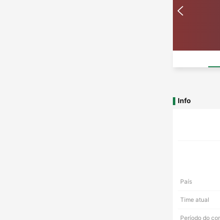
Info
País
Time atual
Período do co