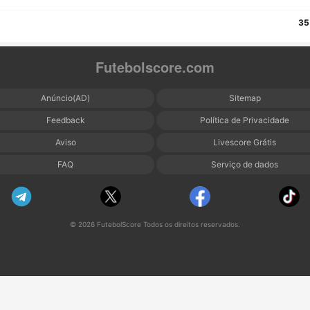
35
Futebolscore.com
Anúncio(AD)
Sitemap
Feedback
Política de Privacidade
Aviso
Livescore Grátis
FAQ
Serviço de dados
© 2026 FutebolScore Todos os direitos reservados.