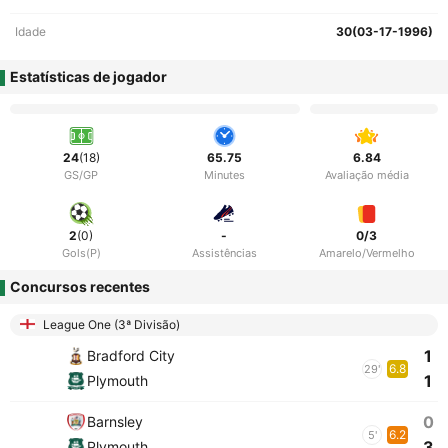
Idade
30(03-17-1996)
Estatísticas de jogador
24
(18)
65.75
6.84
GS/GP
Minutes
Avaliação média
2
(0)
-
0/3
Gols(P)
Assistências
Amarelo/Vermelho
Concursos recentes
League One (3ª Divisão)
1
Bradford City
6.8
29'
1
Plymouth
0
Barnsley
6.2
5'
3
Plymouth