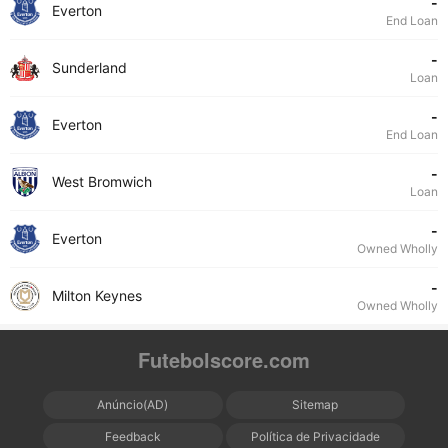
-
Everton
End Loan
-
Sunderland
Loan
-
Everton
End Loan
-
West Bromwich
Loan
-
Everton
Owned Wholly
-
Milton Keynes
Owned Wholly
Futebolscore.com
Anúncio(AD)
Sitemap
Feedback
Política de Privacidade