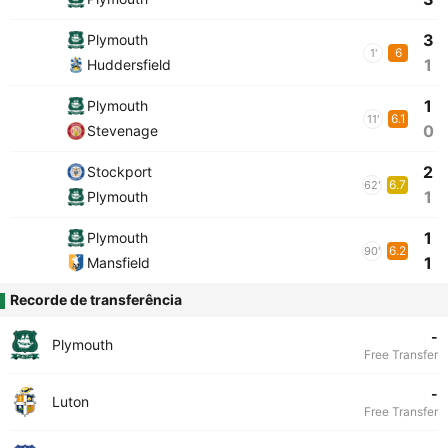
3
Plymouth
6
1'
1
Huddersfield
1
Plymouth
6.1
11'
0
Stevenage
2
Stockport
6.7
62'
1
Plymouth
1
Plymouth
6.2
90'
1
Mansfield
Recorde de transferência
-
Plymouth
Free Transfer
-
Luton
Free Transfer