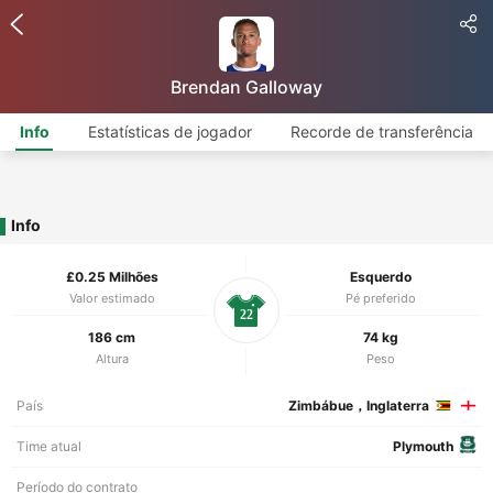
Brendan Galloway
Info
Estatísticas de jogador
Recorde de transferência
Info
£0.25 Milhões
Esquerdo
Valor estimado
Pé preferido
22
186 cm
74 kg
Altura
Peso
País
Zimbábue，Inglaterra
Time atual
Plymouth
Período do contrato