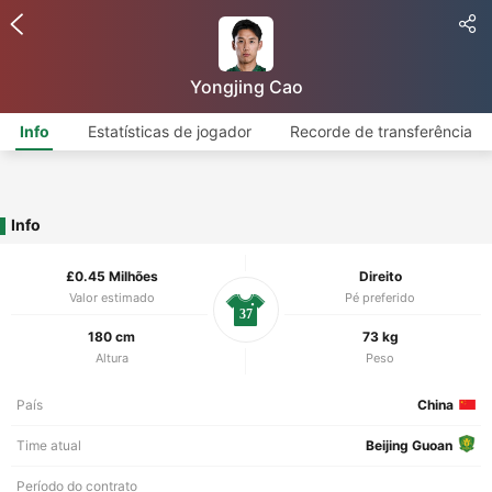
Yongjing Cao
Info
Estatísticas de jogador
Recorde de transferência
Info
£0.45 Milhões
Direito
Valor estimado
Pé preferido
37
180 cm
73 kg
Altura
Peso
País
China
Time atual
Beijing Guoan
Período do contrato