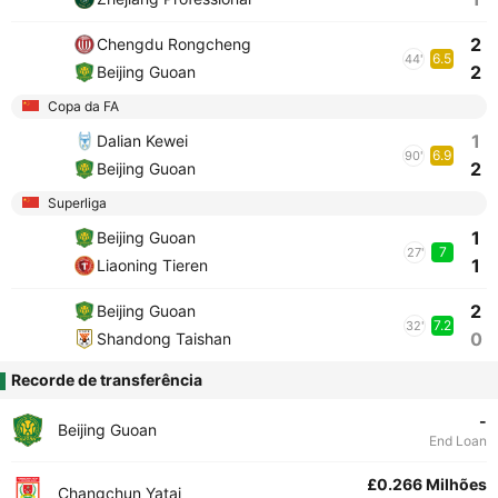
2
Chengdu Rongcheng
6.5
44'
2
Beijing Guoan
Copa da FA
1
Dalian Kewei
6.9
90'
2
Beijing Guoan
Superliga
1
Beijing Guoan
7
27'
1
Liaoning Tieren
2
Beijing Guoan
7.2
32'
0
Shandong Taishan
Recorde de transferência
-
Beijing Guoan
End Loan
£0.266 Milhões
Changchun Yatai