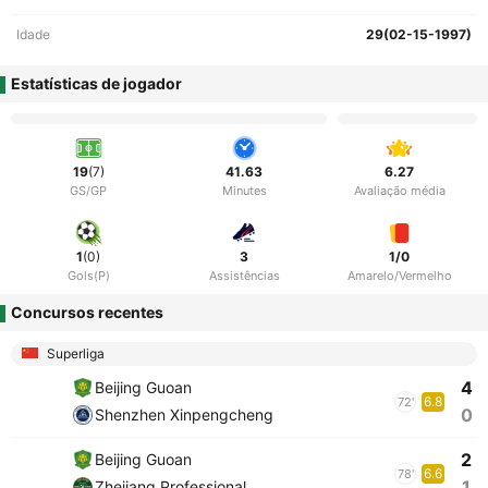
Idade
29(02-15-1997)
Estatísticas de jogador
19
(7)
41.63
6.27
GS/GP
Minutes
Avaliação média
1
(0)
3
1/0
Gols(P)
Assistências
Amarelo/Vermelho
Concursos recentes
Superliga
4
Beijing Guoan
6.8
72'
0
Shenzhen Xinpengcheng
2
Beijing Guoan
6.6
78'
1
Zhejiang Professional