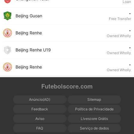
Loan
-
Beijing Guoan
Free Transfer
-
Beijing Renhe
Owned Wholly
-
Beijing Renhe U19
Owned Wholly
-
Beijing Renhe
Owned Wholly
Futebolscore.com
Anúncio(AD)
Sitemap
Feedback
Política de Privacidade
Aviso
Livescore Grátis
FAQ
Serviço de dados