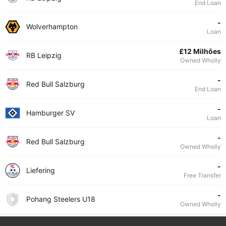
End Loan
-
Wolverhampton
Loan
£12 Milhões
RB Leipzig
Owned Wholly
-
Red Bull Salzburg
End Loan
-
Hamburger SV
Loan
-
Red Bull Salzburg
Owned Wholly
-
Liefering
Free Transfer
-
Pohang Steelers U18
Owned Wholly