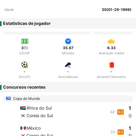
Idade
30(01-26-1996)
Estatísticas de jogador
3
(1)
35.67
6.33
GS/GP
Minutes
Avaliação média
-
-
-
Gols(P)
Assistências
Amarelo/Vermelho
Concursos recentes
Copa do Mundo
1
África do Sul
6.3
46'
0
Coreia do Sul
1
México
6.2
33'
0
Coreia do Sul