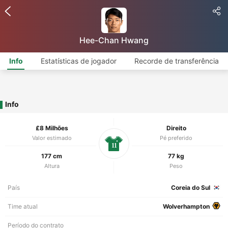
Hee-Chan Hwang
Info
Estatísticas de jogador
Recorde de transferência
Info
£8 Milhões
Direito
Valor estimado
Pé preferido
11
177 cm
77 kg
Altura
Peso
País
Coreia do Sul
Time atual
Wolverhampton
Período do contrato