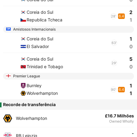
2
Coreia do Sul
6.4
28'
1
Republica Tcheca
Amistosos Internacionais
1
Coreia do Sul
63'
0
El Salvador
5
Coreia do Sul
29'
0
Trinidad e Tobago
Premier League
1
Burnley
6.4
90'
1
Wolverhampton
Recorde de transferência
£16.7 Milhões
Wolverhampton
Owned Wholly
-
RB Leipzig