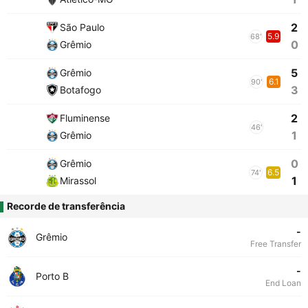
2
São Paulo
5.9
68'
0
Grêmio
5
Grêmio
6.1
90'
3
Botafogo
2
Fluminense
46'
1
Grêmio
0
Grêmio
6.5
74'
1
Mirassol
Recorde de transferência
-
Grêmio
Free Transfer
-
Porto B
End Loan