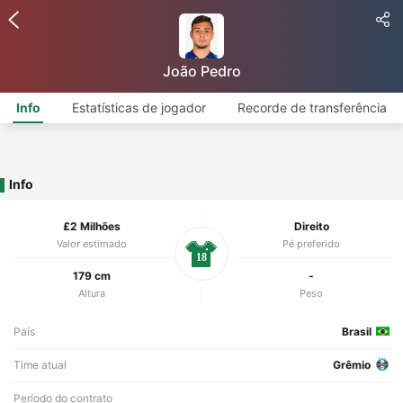
João Pedro
Info
Estatísticas de jogador
Recorde de transferência
Info
£2 Milhões
Direito
Valor estimado
Pé preferido
18
179 cm
-
Altura
Peso
País
Brasil
Time atual
Grêmio
Período do contrato