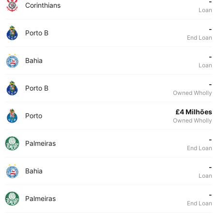
-
Corinthians
Loan
-
Porto B
End Loan
-
Bahia
Loan
-
Porto B
Owned Wholly
£4 Milhões
Porto
Owned Wholly
-
Palmeiras
End Loan
-
Bahia
Loan
-
Palmeiras
End Loan