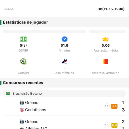
Idade
30(11-15-1996)
Estatísticas de jogador
5
(3)
51.6
5.06
GS/GP
Minutes
Avaliação média
-
-
-
Gols(P)
Assistências
Amarelo/Vermelho
Concursos recentes
Brasileirão Betano
1
Grêmio
6.4
44'
3
Corinthians
2
Grêmio
6.9
10'
1
Atlético-MG