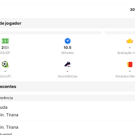
30
 de jogador
2
(0)
10.5
-
GS/GP
Minutes
Avaliação 
-
-
-
Gols(P)
Assistências
Amarelo/Ve
ecentes
erência
uda
in. Tirana
in. Tirana
luminij