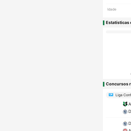
Idade
Estatísticas
Concursos r
Liga Conf
A
D
D
A