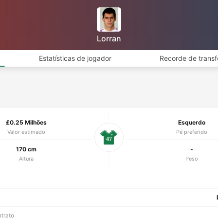
Lorran
Estatísticas de jogador
Recorde de transf
£0.25 Milhões
Esquerdo
Valor estimado
Pé preferido
47
170 cm
-
Altura
Peso
ntrato