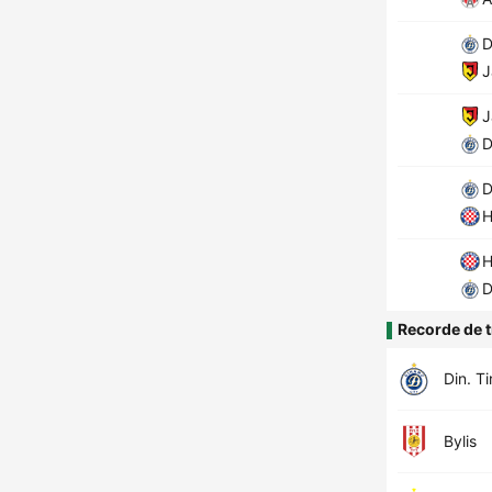
D
J
J
D
D
H
H
D
Recorde de t
Din. T
Bylis