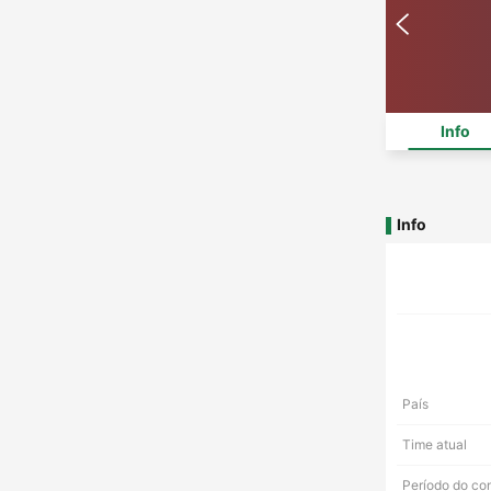
Info
Info
País
Time atual
Período do co