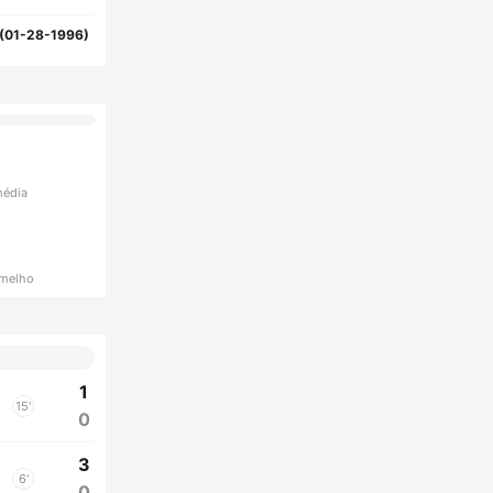
(01-28-1996)
média
rmelho
1
15'
0
3
6'
0