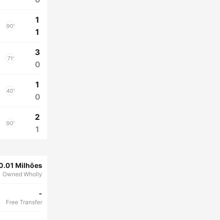
1
90'
1
3
71'
0
1
40'
0
2
90'
1
0.01 Milhões
Owned Wholly
-
Free Transfer