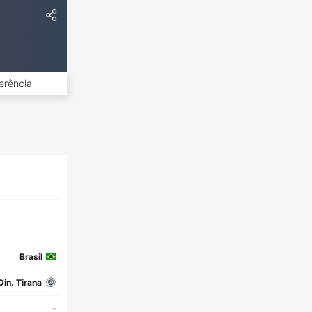
erência
Brasil
Din. Tirana
-