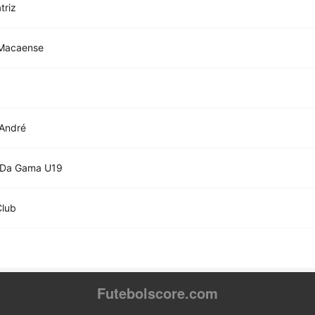
triz
 Macaense
 André
 Da Gama U19
Club
Futebolscore.com