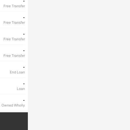
-
Free Transfer
-
Free Transfer
-
Free Transfer
-
Free Transfer
-
End Loan
-
Loan
-
Owned Wholly