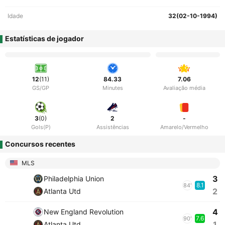
Idade
32(02-10-1994)
Estatísticas de jogador
12
(11)
84.33
7.06
GS/GP
Minutes
Avaliação média
3
(0)
2
-
Gols(P)
Assistências
Amarelo/Vermelho
Concursos recentes
MLS
3
Philadelphia Union
8.1
84'
2
Atlanta Utd
4
New England Revolution
7.6
90'
1
Atlanta Utd