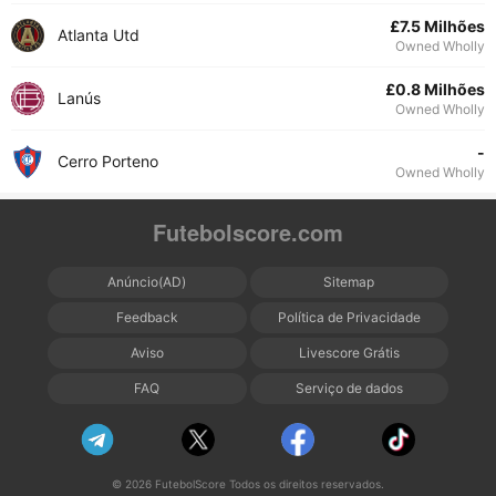
£7.5 Milhões
Atlanta Utd
Owned Wholly
£0.8 Milhões
Lanús
Owned Wholly
-
Cerro Porteno
Owned Wholly
Futebolscore.com
Anúncio(AD)
Sitemap
Feedback
Política de Privacidade
Aviso
Livescore Grátis
FAQ
Serviço de dados
© 2026 FutebolScore Todos os direitos reservados.