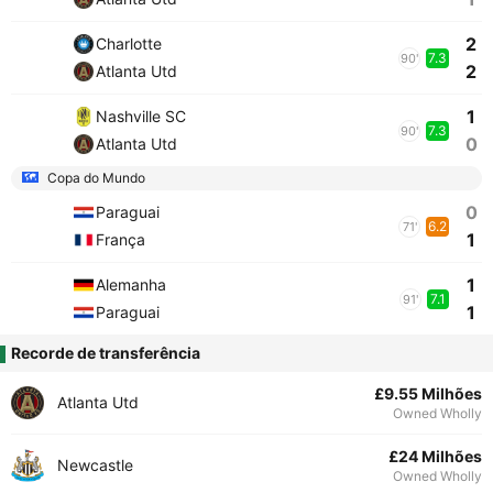
2
Charlotte
7.3
90'
2
Atlanta Utd
1
Nashville SC
7.3
90'
0
Atlanta Utd
Copa do Mundo
0
Paraguai
6.2
71'
1
França
1
Alemanha
7.1
91'
1
Paraguai
Recorde de transferência
£9.55 Milhões
Atlanta Utd
Owned Wholly
£24 Milhões
Newcastle
Owned Wholly