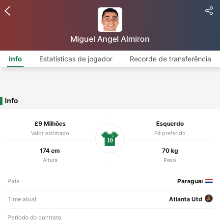
Miguel Angel Almiron
Info
Estatísticas de jogador
Recorde de transferência
Info
£9 Milhões
Esquerdo
Valor estimado
Pé preferido
10
174 cm
70 kg
Altura
Peso
País
Paraguai
Time atual
Atlanta Utd
Período do contrato