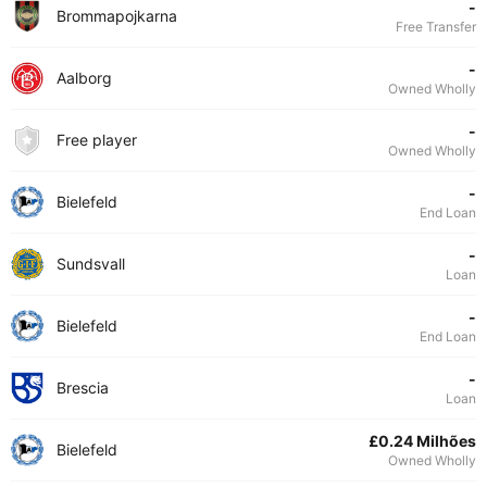
-
Brommapojkarna
Free Transfer
-
Aalborg
Owned Wholly
-
Free player
Owned Wholly
-
Bielefeld
End Loan
-
Sundsvall
Loan
-
Bielefeld
End Loan
-
Brescia
Loan
£0.24 Milhões
Bielefeld
Owned Wholly