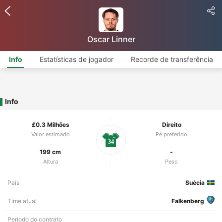
Oscar Linner
Info
Estatísticas de jogador
Recorde de transferência
Info
£0.3 Milhões
Direito
Valor estimado
Pé preferido
34
199 cm
-
Altura
Peso
País
Suécia
Time atual
Falkenberg
Período do contrato