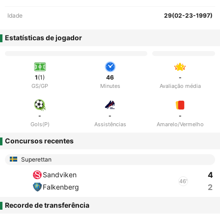
Idade
29(02-23-1997)
Estatísticas de jogador
1
(1)
46
-
GS/GP
Minutes
Avaliação média
-
-
-
Gols(P)
Assistências
Amarelo/Vermelho
Concursos recentes
Superettan
4
Sandviken
46'
2
Falkenberg
Recorde de transferência