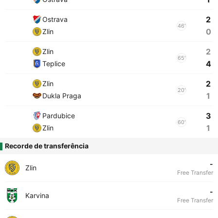
2
Ostrava
46'
0
Zlin
2
Zlin
65'
4
Teplice
2
Zlin
20'
1
Dukla Praga
3
Pardubice
60'
1
Zlin
Recorde de transferência
-
Zlin
Free Transfer
-
Karvina
Free Transfer