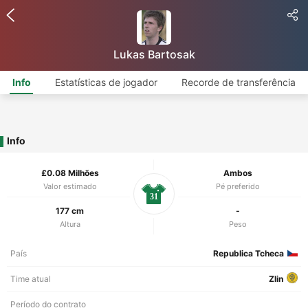
Lukas Bartosak
Info
Estatísticas de jogador
Recorde de transferência
Info
£0.08 Milhões
Ambos
Valor estimado
Pé preferido
31
177 cm
-
Altura
Peso
País
Republica Tcheca
Time atual
Zlin
Período do contrato