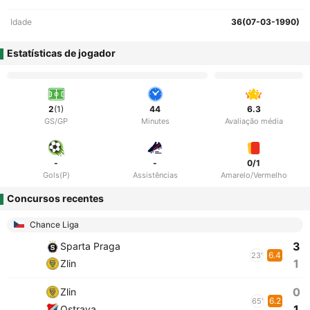
Idade
36(07-03-1990)
Estatísticas de jogador
2
(1)
44
6.3
GS/GP
Minutes
Avaliação média
-
-
0/1
Gols(P)
Assistências
Amarelo/Vermelho
Concursos recentes
Chance Liga
3
Sparta Praga
6.4
23'
1
Zlin
0
Zlin
6.2
65'
1
Ostrava