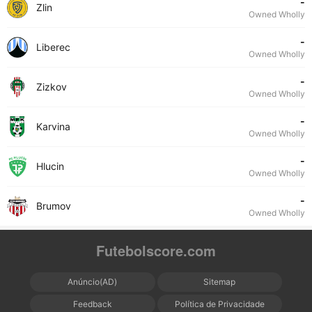
-
Zlin
Owned Wholly
-
Liberec
Owned Wholly
-
Zizkov
Owned Wholly
-
Karvina
Owned Wholly
-
Hlucin
Owned Wholly
-
Brumov
Owned Wholly
Futebolscore.com
Anúncio(AD)
Sitemap
Feedback
Política de Privacidade