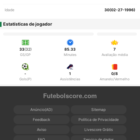
Idade
30(02-27-1996)
Estatísticas de jogador
33
(32)
85.33
7
GS/GP
Minutes
Avaliação média
-
1
0/8
Gols(P)
Assistências
Amarelo/Vermelho
Futebolscore.com
Anúncio(AD)
Sitemap
Feedback
Política de Privacidade
Aviso
Livescore Grátis
FAQ
Serviço de dados