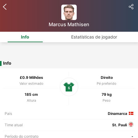
Marcus Mathisen
Info
Estatísticas de jogador
Info
£0.9 Milhões
Direito
Valor estimado
Pé preferido
6
185 cm
79 kg
Altura
Peso
País
Dinamarca
Time atual
St. Pauli
Período do contrato
-