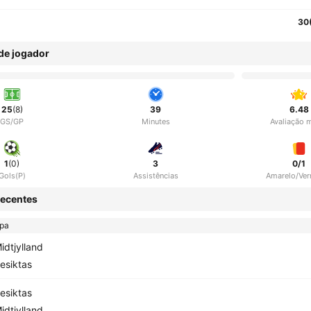
30
 de jogador
25
(8)
39
6.48
GS/GP
Minutes
Avaliação 
1
(0)
3
0/1
Gols(P)
Assistências
Amarelo/Ve
ecentes
opa
idtjylland
esiktas
esiktas
idtjylland