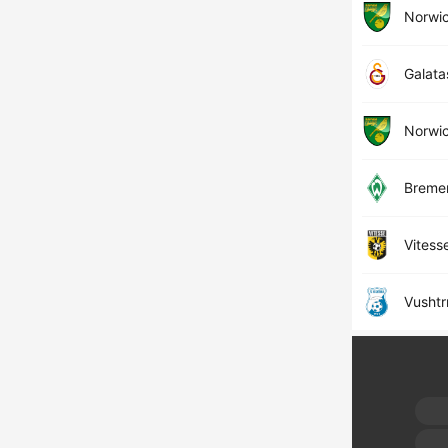
Norwi
Galata
Norwi
Breme
Vitess
Vushtr