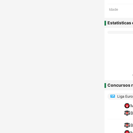
Idade
Estatísticas
Concursos r
Liga Eur
M
B
B
M