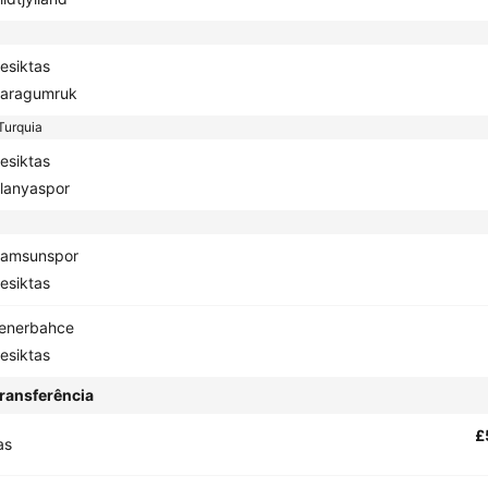
esiktas
aragumruk
Turquia
esiktas
lanyaspor
amsunspor
esiktas
enerbahce
esiktas
ransferência
£
as