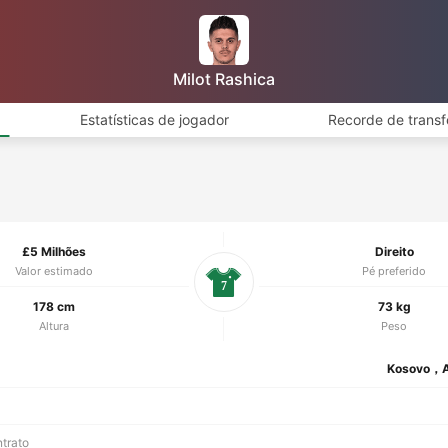
Milot Rashica
Estatísticas de jogador
Recorde de transf
£5 Milhões
Direito
Valor estimado
Pé preferido
7
178 cm
73 kg
Altura
Peso
Kosovo，A
ntrato