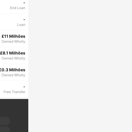
-
End Loan
-
Loan
£11 Milhões
Owned Wholly
£8.1 Milhões
Owned Wholly
£0.3 Milhões
Owned Wholly
-
Free Transfer