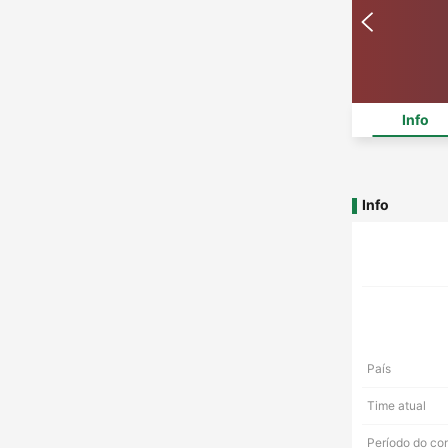
Info
Info
País
Time atual
Período do co