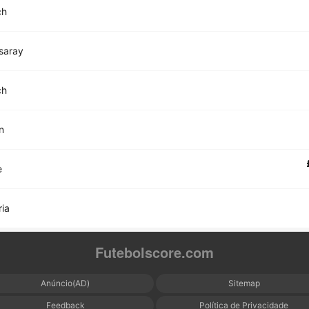
ch
saray
ch
n
e
ria
Futebolscore.com
Anúncio(AD)
Sitemap
Feedback
Política de Privacidade