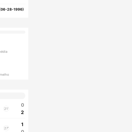
(06-28-1996)
média
rmelho
0
21'
2
1
27'
0