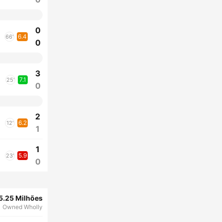
0
6.4
66'
0
3
7.1
25'
0
2
6.2
12'
1
1
5.9
23'
0
5.25 Milhões
Owned Wholly