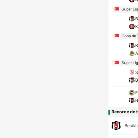
Super Lig
B
K
Copa da 
B
A
Super Lig
S
B
F
B
Recorde de t
Besikt