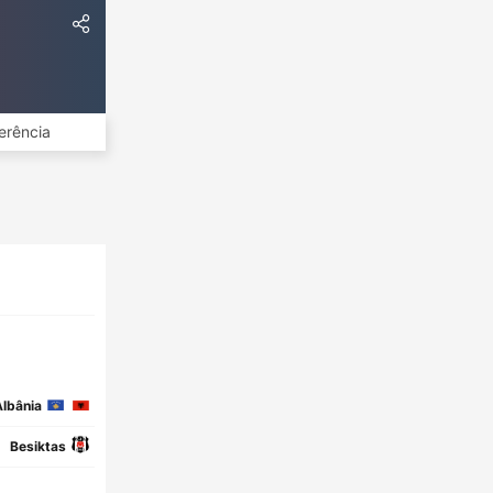
erência
lbânia
Besiktas