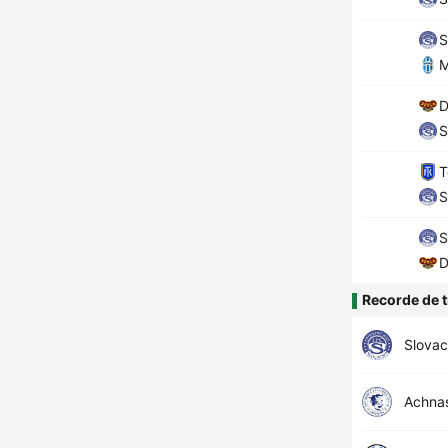
S
M
D
S
T
S
S
D
Recorde de t
Slova
Achna