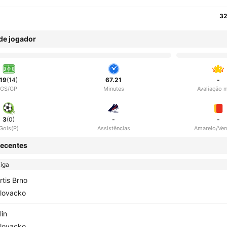
32
 de jogador
19
(14)
67.21
-
GS/GP
Minutes
Avaliação 
3
(0)
-
-
Gols(P)
Assistências
Amarelo/Ve
ecentes
iga
rtis Brno
lovacko
lin
lovacko