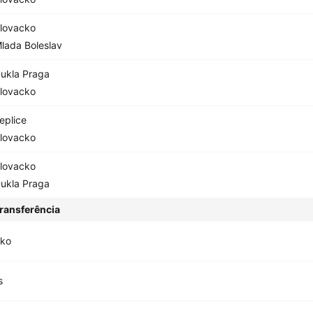
lovacko
lada Boleslav
ukla Praga
lovacko
eplice
lovacko
lovacko
ukla Praga
ransferência
cko
s