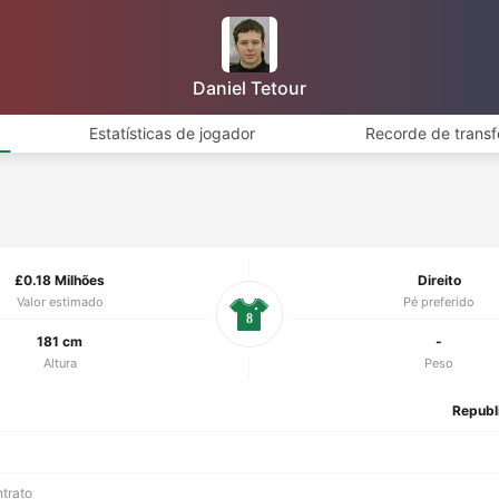
Daniel Tetour
Estatísticas de jogador
Recorde de transf
£0.18 Milhões
Direito
Valor estimado
Pé preferido
8
181 cm
-
Altura
Peso
Republ
ntrato