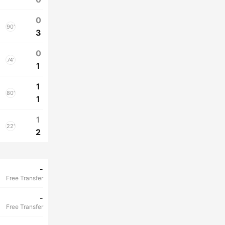
0
90'
3
0
74'
1
1
80'
1
1
22'
2
-
Free Transfer
-
Free Transfer