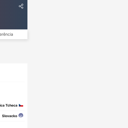
erência
ica Tcheca
Slovacko