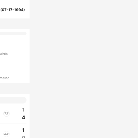
(07-17-1994)
média
rmelho
1
72'
4
1
44'
0