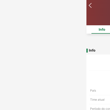
Info
Info
País
Time atual
Período do co