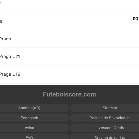
c
£0
va
Praga
Praga U21
Praga U19
Futebolscore.com
Anúncio(AD)
Sitemap
Feedback
Política de Privacidade
Aviso
Livescore Grátis
FAQ
Serviço de dados