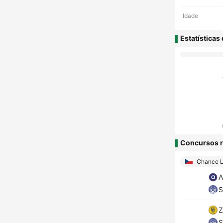
Idade
Estatísticas
Concursos r
Chance L
A
S
Z
S