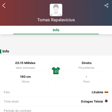
Tomas Rapalavicius
Info
Info
£0.15 Milhões
Direito
Valor estimado
Pé preferido
13
190 cm
-
Altura
Peso
País
Lituânia
Time atual
Dziugas Telsiai
Período do contrato