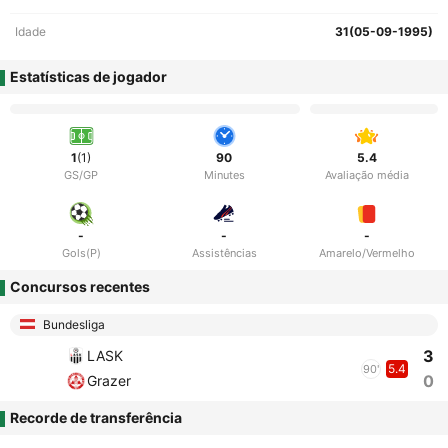
Idade
31(05-09-1995)
Estatísticas de jogador
1
(1)
90
5.4
GS/GP
Minutes
Avaliação média
-
-
-
Gols(P)
Assistências
Amarelo/Vermelho
Concursos recentes
Bundesliga
3
LASK
5.4
90'
0
Grazer
Recorde de transferência