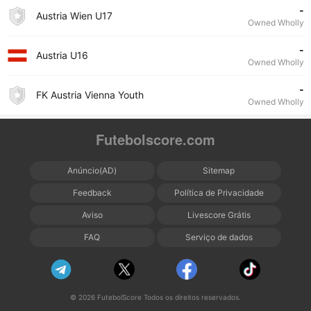
-
Austria Wien U17
Owned Wholly
-
Austria U16
Owned Wholly
-
FK Austria Vienna Youth
Owned Wholly
Futebolscore.com
Anúncio(AD)
Sitemap
Feedback
Política de Privacidade
Aviso
Livescore Grátis
FAQ
Serviço de dados
© 2026 FutebolScore Todos os direitos reservados.