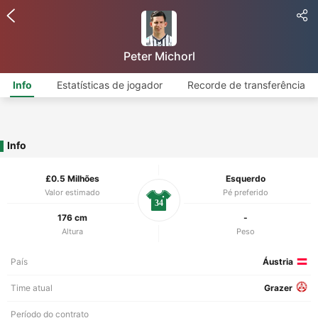
Peter Michorl
Info
Estatísticas de jogador
Recorde de transferência
Info
£0.5 Milhões
Esquerdo
Valor estimado
Pé preferido
34
176 cm
-
Altura
Peso
País
Áustria
Time atual
Grazer
Período do contrato