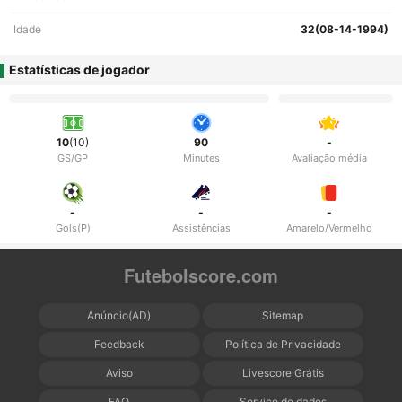
Idade
32(08-14-1994)
Estatísticas de jogador
10
(10)
90
-
GS/GP
Minutes
Avaliação média
-
-
-
Gols(P)
Assistências
Amarelo/Vermelho
Futebolscore.com
Anúncio(AD)
Sitemap
Feedback
Política de Privacidade
Aviso
Livescore Grátis
FAQ
Serviço de dados