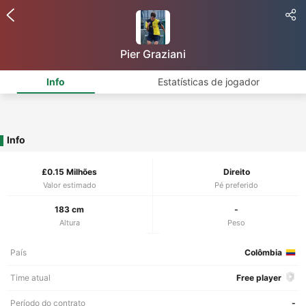
Pier Graziani
Info
Estatísticas de jogador
Info
£0.15 Milhões
Direito
Valor estimado
Pé preferido
183 cm
-
Altura
Peso
País
Colômbia
Time atual
Free player
Período do contrato
-