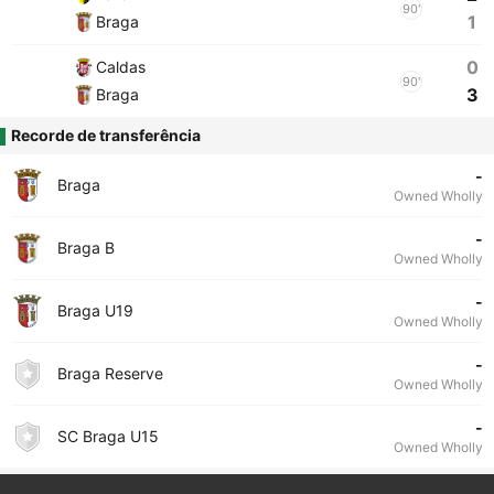
90'
1
Braga
0
Caldas
90'
3
Braga
Recorde de transferência
-
Braga
Owned Wholly
-
Braga B
Owned Wholly
-
Braga U19
Owned Wholly
-
Braga Reserve
Owned Wholly
-
SC Braga U15
Owned Wholly