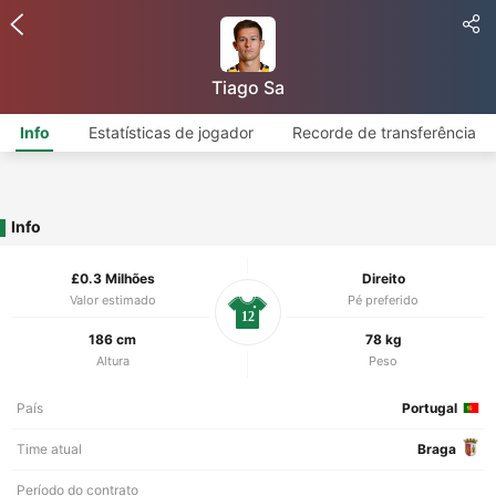
Tiago Sa
Info
Estatísticas de jogador
Recorde de transferência
Info
£0.3 Milhões
Direito
Valor estimado
Pé preferido
12
186 cm
78 kg
Altura
Peso
País
Portugal
Time atual
Braga
Período do contrato