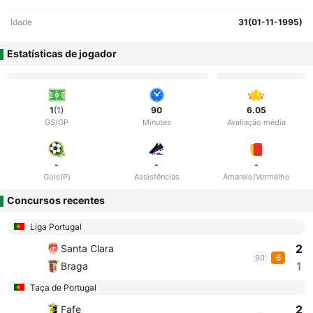
Idade
31(01-11-1995)
Estatísticas de jogador
1
(1)
90
6.05
GS/GP
Minutes
Avaliação média
-
-
-
Gols(P)
Assistências
Amarelo/Vermelho
Concursos recentes
Liga Portugal
2
Santa Clara
6
90'
1
Braga
Taça de Portugal
2
Fafe