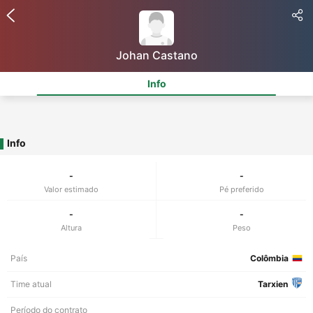
Johan Castano
Info
Info
-
-
Valor estimado
Pé preferido
-
-
Altura
Peso
País
Colômbia
Time atual
Tarxien
Período do contrato