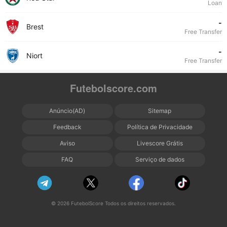
Loan
-
Brest
Free Transfer
-
Niort
Free Transfer
Futebolscore.com
Anúncio(AD)
Sitemap
Feedback
Política de Privacidade
Aviso
Livescore Grátis
FAQ
Serviço de dados
© 2026 FutebolScore Todos os direitos reservados.