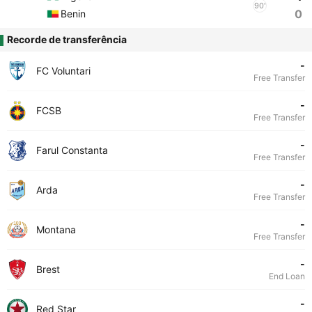
90'
0
Benin
Recorde de transferência
-
FC Voluntari
Free Transfer
-
FCSB
Free Transfer
-
Farul Constanta
Free Transfer
-
Arda
Free Transfer
-
Montana
Free Transfer
-
Brest
End Loan
-
Red Star