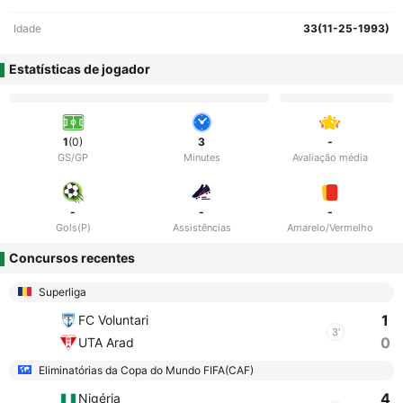
Idade
33(11-25-1993)
Estatísticas de jogador
1
(0)
3
-
GS/GP
Minutes
Avaliação média
-
-
-
Gols(P)
Assistências
Amarelo/Vermelho
Concursos recentes
Superliga
1
FC Voluntari
3'
0
UTA Arad
Eliminatórias da Copa do Mundo FIFA(CAF)
4
Nigéria