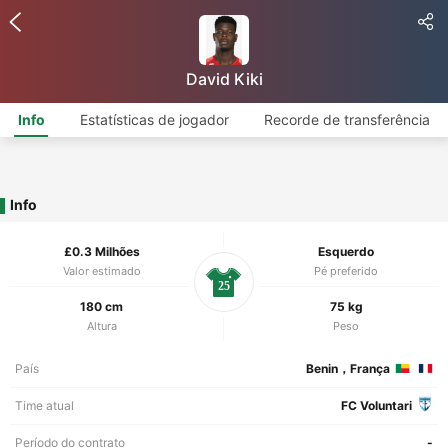
David Kiki
Info
Estatísticas de jogador
Recorde de transferência
Info
£0.3 Milhões
Esquerdo
Valor estimado
Pé preferido
25
180 cm
75 kg
Altura
Peso
País
Benin，França
Time atual
FC Voluntari
Período do contrato
-