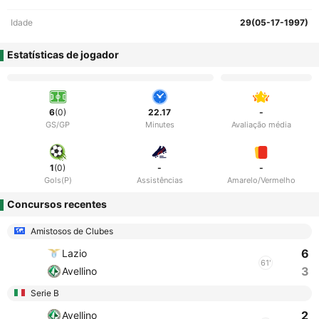
Idade
29(05-17-1997)
Estatísticas de jogador
6
(0)
22.17
-
GS/GP
Minutes
Avaliação média
1
(0)
-
-
Gols(P)
Assistências
Amarelo/Vermelho
Concursos recentes
Amistosos de Clubes
6
Lazio
61'
3
Avellino
Serie B
2
Avellino