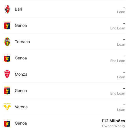
-
Bari
Loan
-
Genoa
End Loan
-
Ternana
Loan
-
Genoa
End Loan
-
Monza
Loan
-
Genoa
End Loan
-
Verona
Loan
£12 Milhões
Genoa
Owned Wholly