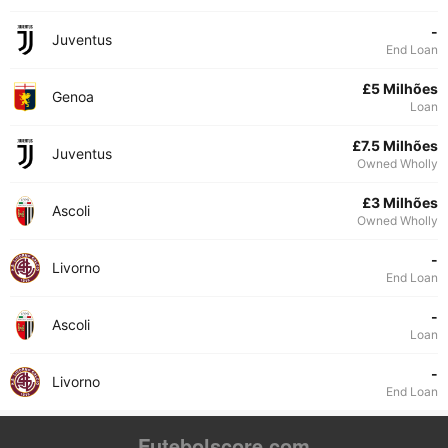
-
Juventus
End Loan
£5 Milhões
Genoa
Loan
£7.5 Milhões
Juventus
Owned Wholly
£3 Milhões
Ascoli
Owned Wholly
-
Livorno
End Loan
-
Ascoli
Loan
-
Livorno
End Loan
Futebolscore.com