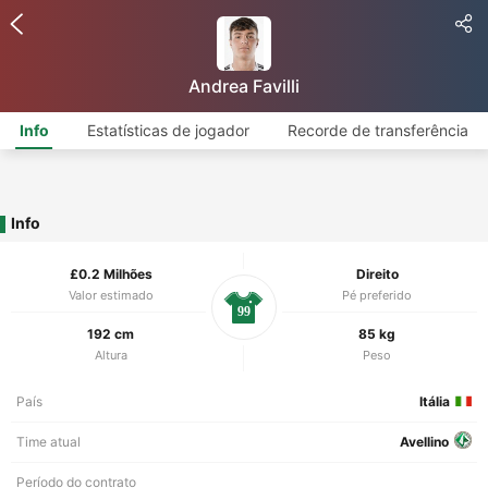
Andrea Favilli
Info
Estatísticas de jogador
Recorde de transferência
Info
£0.2 Milhões
Direito
Valor estimado
Pé preferido
99
192 cm
85 kg
Altura
Peso
País
Itália
Time atual
Avellino
Período do contrato