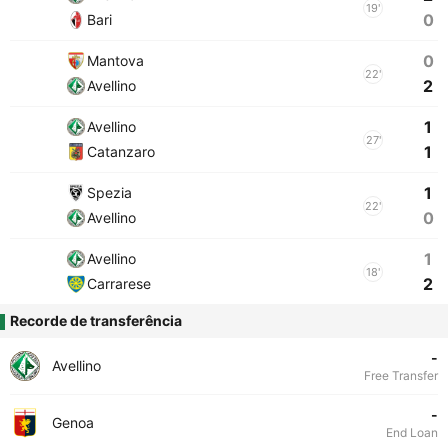
19'
0
Bari
0
Mantova
22'
2
Avellino
1
Avellino
27'
1
Catanzaro
1
Spezia
22'
0
Avellino
1
Avellino
18'
2
Carrarese
Recorde de transferência
-
Avellino
Free Transfer
-
Genoa
End Loan