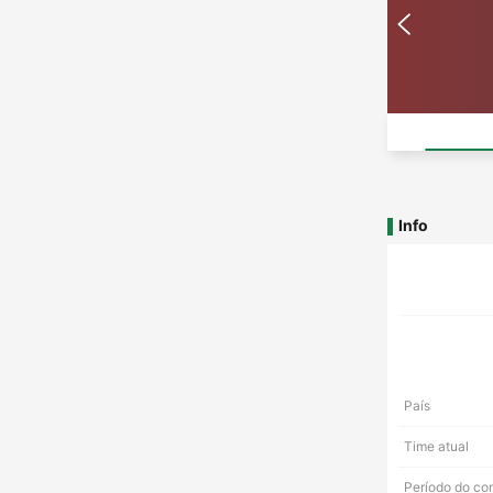
Info
País
Time atual
Período do co