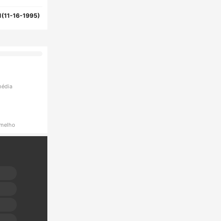
1(11-16-1995)
média
rmelho