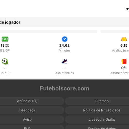
3
 de jogador
13
(3)
24.62
6.15
GS/GP
Minutes
Avaliação 
-
-
0/1
Gols(P)
Assistências
Amarelo/Ve
Futebolscore.com
Anúncio(AD)
Sitemap
Feedback
Política de Privacidade
Aviso
Livescore Grátis
FAQ
Serviço de dados