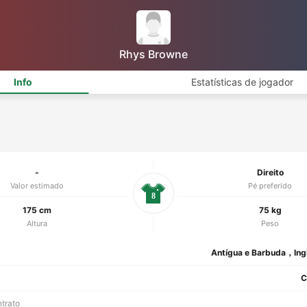
Rhys Browne
Info
Estatísticas de jogador
-
Direito
Valor estimado
Pé preferido
8
175 cm
75 kg
Altura
Peso
Antígua e Barbuda，Ingl
C
ntrato