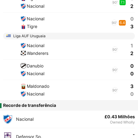
7.1
90'
2
Nacional
0
Nacional
6.4
90'
3
Tigre
Liga AUF Uruguaia
1
Nacional
90'
2
Wanderers
0
Danubio
90'
0
Nacional
3
Maldonado
90'
0
Nacional
Recorde de transferência
£0.43 Milhões
Nacional
Owned Wholly
-
Defensor Sp.