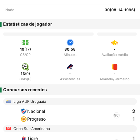
Idade
30(08-14-1996)
Estatísticas de jogador
19
(17)
80.58
-
GS/GP
Minutes
Avaliação média
13
(0)
-
-
Gols(P)
Assistências
Amarelo/Vermelho
Concursos recentes
Liga AUF Uruguaia
2
Nacional
90'
1
Progreso
Copa Sul-Americana
1
Tigre