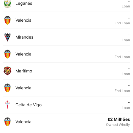
-
Leganés
Loan
-
Valencia
End Loan
-
Mirandes
Loan
-
Valencia
End Loan
-
Marítimo
Loan
-
Valencia
End Loan
-
Celta de Vigo
Loan
£2 Milhões
Valencia
Owned Wholly