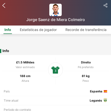
Jorge Saenz de Miera Colmeiro
Info
Estatísticas de jogador
Recorde de transferência
Info
£1.5 Milhões
Direito
Valor estimado
Pé preferido
3
188 cm
81 kg
Altura
Peso
País
Espanha
Time atual
Leganés
Período do contrato