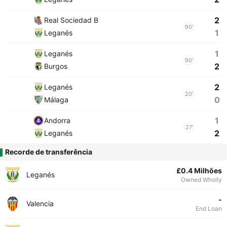
2
Real Sociedad B
90'
1
Leganés
1
Leganés
90'
2
Burgos
2
Leganés
20'
0
Málaga
1
Andorra
27'
2
Leganés
Recorde de transferência
£0.4 Milhões
Leganés
Owned Wholly
-
Valencia
End Loan