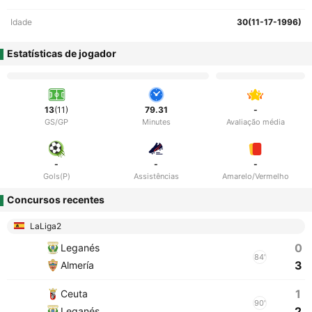
Idade
30(11-17-1996)
Estatísticas de jogador
13
(11)
79.31
-
GS/GP
Minutes
Avaliação média
-
-
-
Gols(P)
Assistências
Amarelo/Vermelho
Concursos recentes
LaLiga2
0
Leganés
84'
3
Almería
1
Ceuta
90'
2
Leganés