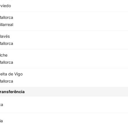
viedo
allorca
illarreal
lavés
allorca
lche
allorca
elta de Vigo
allorca
ransferência
ca
ia