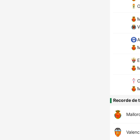
O
M
V
A
M
E
M
C
M
Recorde de t
Mallor
Valenc