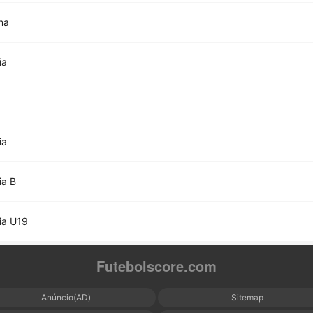
na
ia
ia
ia B
ia U19
Futebolscore.com
Anúncio(AD)
Sitemap