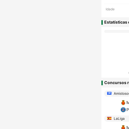
Idade
Estatísticas
Concursos r
Amistoso
M
LaLiga
M