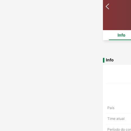
Info
Info
País
Time atual
Período do co