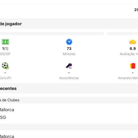
2
 de jogador
1
(1)
73
6.9
GS/GP
Minutes
Avaliação 
-
-
-
Gols(P)
Assistências
Amarelo/Ve
ecentes
s de Clubes
allorca
PSG
allorca