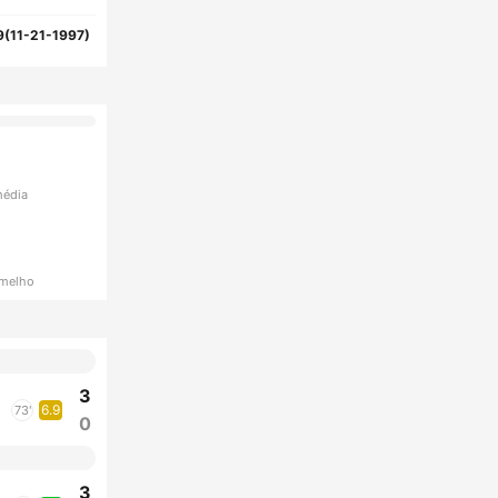
9(11-21-1997)
média
rmelho
3
6.9
73'
0
3