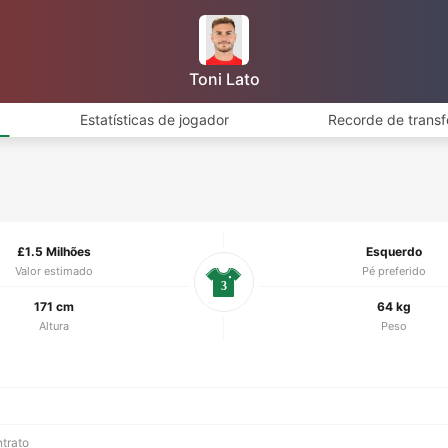
Toni Lato
Estatísticas de jogador
Recorde de transf
£1.5 Milhões
Esquerdo
Valor estimado
Pé preferido
3
171 cm
64 kg
Altura
Peso
ntrato