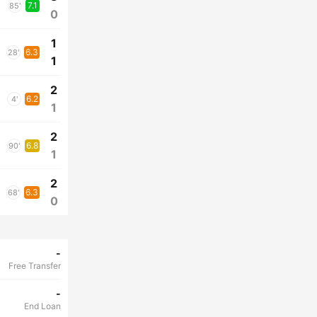
7.1
85'
0
1
6.3
28'
1
2
6.2
4'
1
2
6.8
90'
1
2
6.3
68'
0
-
Free Transfer
-
End Loan