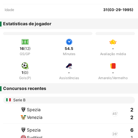
Idade
31(03-29-1995)
Estatísticas de jogador
16
(12)
54.5
-
GS/GP
Minutes
Avaliação média
1
(0)
-
-
Gols(P)
Assistências
Amarelo/Vermelho
Concursos recentes
Serie B
2
Spezia
45'
2
Venezia
6
Spezia
26'
1
Sudtirol