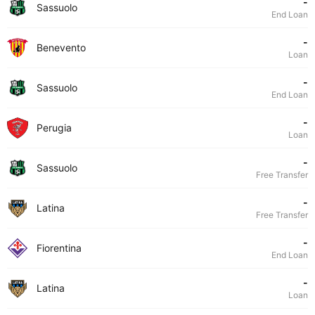
-
Sassuolo
End Loan
-
Benevento
Loan
-
Sassuolo
End Loan
-
Perugia
Loan
-
Sassuolo
Free Transfer
-
Latina
Free Transfer
-
Fiorentina
End Loan
-
Latina
Loan