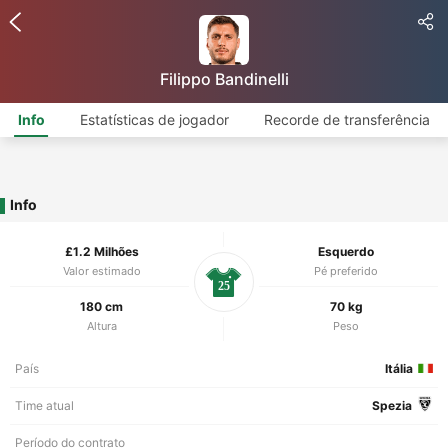
Filippo Bandinelli
Info
Estatísticas de jogador
Recorde de transferência
Info
£1.2 Milhões
Esquerdo
Valor estimado
Pé preferido
25
180 cm
70 kg
Altura
Peso
País
Itália
Time atual
Spezia
Período do contrato