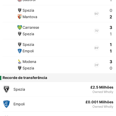
0
Spezia
90'
2
Mantova
3
Carrarese
70'
1
Spezia
1
Spezia
89'
1
Empoli
3
Modena
28'
0
Spezia
Recorde de transferência
£2.5 Milhões
Spezia
Owned Wholly
£0.001 Milhões
Empoli
Owned Wholly