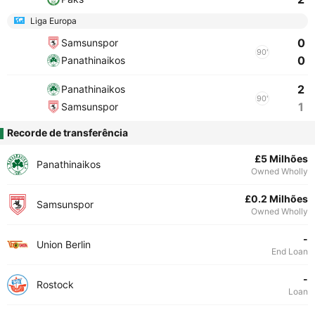
Liga Europa
0
Samsunspor
90'
0
Panathinaikos
2
Panathinaikos
90'
1
Samsunspor
Recorde de transferência
£5 Milhões
Panathinaikos
Owned Wholly
£0.2 Milhões
Samsunspor
Owned Wholly
-
Union Berlin
End Loan
-
Rostock
Loan