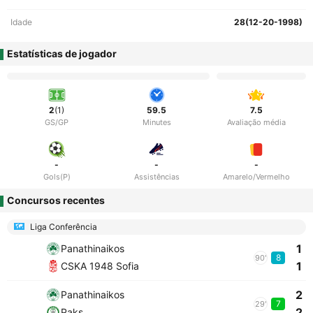
Idade
28(12-20-1998)
Estatísticas de jogador
2
(1)
59.5
7.5
GS/GP
Minutes
Avaliação média
-
-
-
Gols(P)
Assistências
Amarelo/Vermelho
Concursos recentes
Liga Conferência
1
Panathinaikos
8
90'
1
CSKA 1948 Sofia
2
Panathinaikos
7
29'
2
Paks