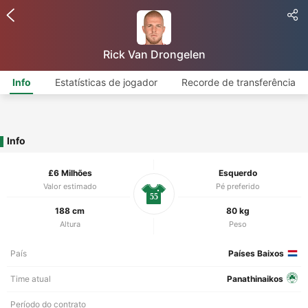
Rick Van Drongelen
Info
Estatísticas de jogador
Recorde de transferência
Info
£6 Milhões
Esquerdo
Valor estimado
Pé preferido
55
188 cm
80 kg
Altura
Peso
País
Países Baixos
Time atual
Panathinaikos
Período do contrato