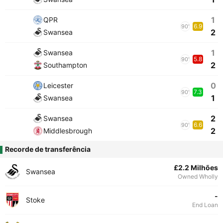
1
QPR
6.9
90'
2
Swansea
1
Swansea
5.8
90'
2
Southampton
0
Leicester
7.3
90'
1
Swansea
2
Swansea
6.6
90'
2
Middlesbrough
Recorde de transferência
£2.2 Milhões
Swansea
Owned Wholly
-
Stoke
End Loan