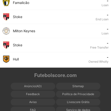
-
Famalicão
Loan
-
Stoke
End Loan
-
Milton Keynes
Loan
-
Stoke
Free Transfer
-
Hull
Owned Wholly
Futebolscore.com
Anúncio(AD)
Sitemap
Feedback
Política de Privacidade
Aviso
Livescore Grátis
FAQ
Serviço de dados