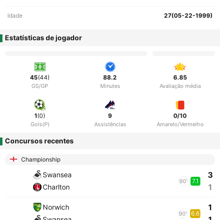
Idade
27(05-22-1999)
Estatísticas de jogador
45
(44)
88.2
6.85
GS/GP
Minutes
Avaliação média
1
(0)
9
0/10
Gols(P)
Assistências
Amarelo/Vermelho
Concursos recentes
Championship
3
Swansea
7.1
90'
1
Charlton
1
Norwich
6.6
90'
1
Swansea