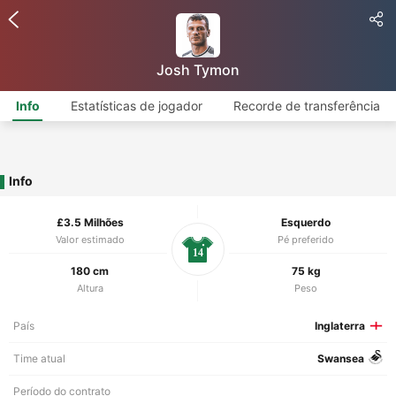
Josh Tymon
Info
Estatísticas de jogador
Recorde de transferência
Info
£3.5 Milhões
Esquerdo
Valor estimado
Pé preferido
14
180 cm
75 kg
Altura
Peso
País
Inglaterra
Time atual
Swansea
Período do contrato