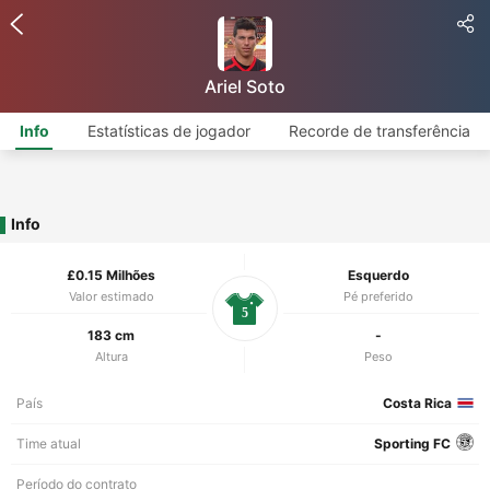
Ariel Soto
Info
Estatísticas de jogador
Recorde de transferência
Info
£0.15 Milhões
Esquerdo
Valor estimado
Pé preferido
5
183 cm
-
Altura
Peso
País
Costa Rica
Time atual
Sporting FC
Período do contrato