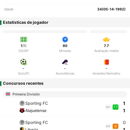
Idade
34(05-14-1992)
Estatísticas de jogador
1
(1)
90
7.7
GS/GP
Minutes
Avaliação média
-
-
-
Gols(P)
Assistências
Amarelo/Vermelho
Concursos recentes
Primeira División
1
Sporting FC
7.7
90'
1
Alajuelense
0
Sporting FC
6
69'
1
Liberia