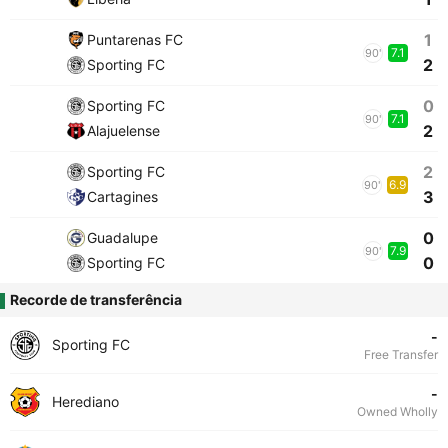
1
Puntarenas FC
7.1
90'
2
Sporting FC
0
Sporting FC
7.1
90'
2
Alajuelense
2
Sporting FC
6.9
90'
3
Cartagines
0
Guadalupe
7.9
90'
0
Sporting FC
Recorde de transferência
-
Sporting FC
Free Transfer
-
Herediano
Owned Wholly