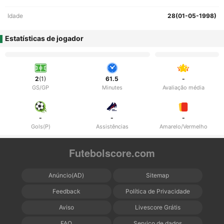
Idade
28(01-05-1998)
Estatísticas de jogador
2
(1)
61.5
-
GS/GP
Minutes
Avaliação média
-
-
-
Gols(P)
Assistências
Amarelo/Vermelho
Futebolscore.com
Anúncio(AD)
Sitemap
Feedback
Política de Privacidade
Aviso
Livescore Grátis
FAQ
Serviço de dados