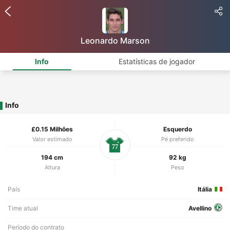
Leonardo Marson
Info
Estatísticas de jogador
Info
£0.15 Milhões
Esquerdo
Valor estimado
Pé preferido
77
194 cm
92 kg
Altura
Peso
País
Itália
Time atual
Avellino
Período do contrato