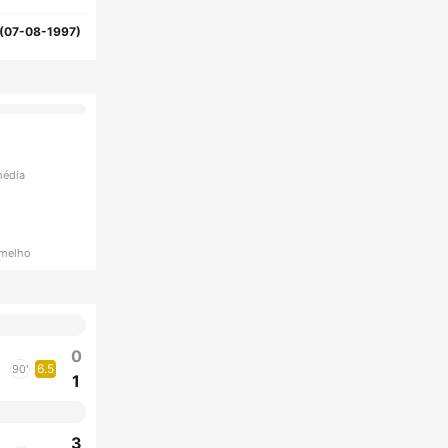
(07-08-1997)
média
rmelho
0
6.5
90'
1
3