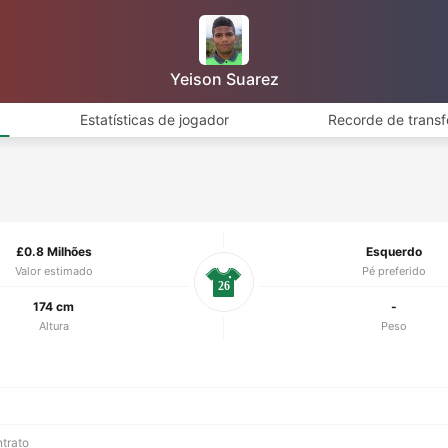
Yeison Suarez
Estatísticas de jogador
Recorde de transf
£0.8 Milhões
Esquerdo
Valor estimado
Pé preferido
26
174 cm
-
Altura
Peso
ntrato