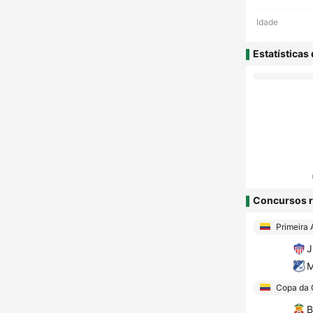
Idade
Estatísticas
Concursos r
Primeira 
J
M
Copa da 
B