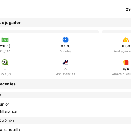
29
 de jogador
21
(21)
87.76
6.33
GS/GP
Minutes
Avaliação 
-
3
0/4
Gols(P)
Assistências
Amarelo/Ve
ecentes
A
unior
illonarios
Colômbia
arranquilla