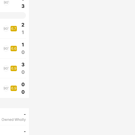
90'
3
2
6.7
90'
1
1
6.6
90'
0
3
6.9
90'
0
0
6.9
90'
0
-
Owned Wholly
-