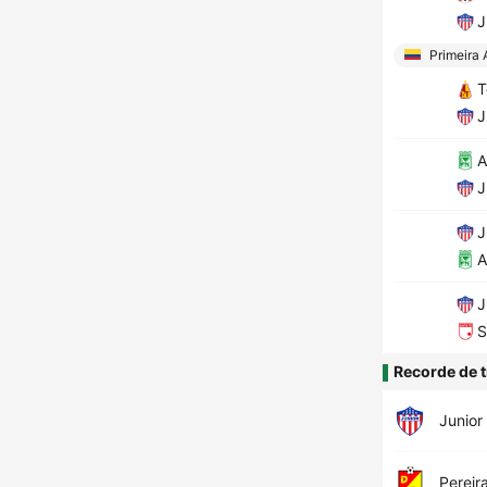
J
Primeira 
T
J
A
J
J
A
J
S
Recorde de t
Junior
Pereir