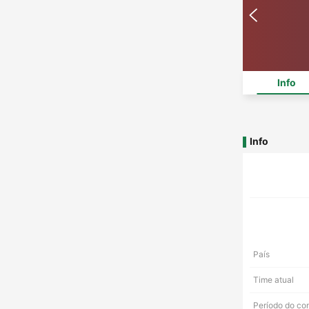
Info
Info
País
Time atual
Período do co