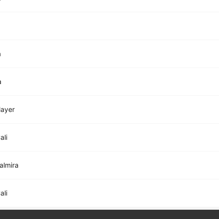
a
a
layer
ali
Palmira
ali