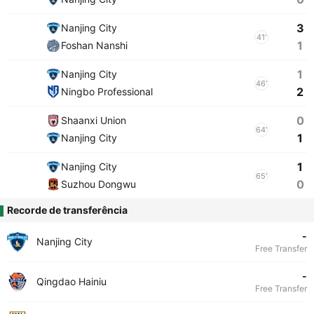
3
Nanjing City
41'
1
Foshan Nanshi
1
Nanjing City
46'
2
Ningbo Professional
0
Shaanxi Union
64'
1
Nanjing City
1
Nanjing City
65'
0
Suzhou Dongwu
Recorde de transferência
-
Nanjing City
Free Transfer
-
Qingdao Hainiu
Free Transfer