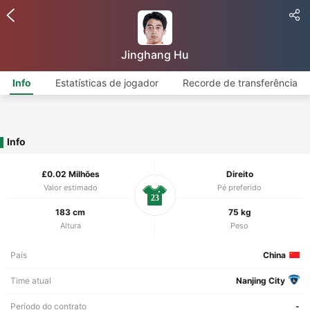
Jinghang Hu
Info
Estatísticas de jogador
Recorde de transferência
Info
£0.02 Milhões
Direito
Valor estimado
Pé preferido
23
183 cm
75 kg
Altura
Peso
País
China
Time atual
Nanjing City
Período do contrato
-