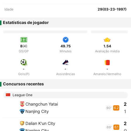
Idade
29(03-23-1997)
Estatísticas de jogador
8
(4)
49.75
1.54
GS/GP
Minutes
Avaliação média
-
-
-
Gols(P)
Assistências
Amarelo/Vermelho
Concursos recentes
League One
2
Changchun Yatai
6.2
90'
1
Nanjing City
2
Dalian K'un City
6.1
69'
0
Nanjing City