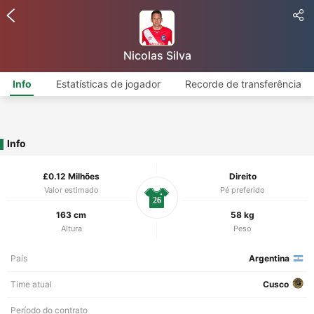
Nicolas Silva
Info
Estatísticas de jogador
Recorde de transferência
Info
£0.12 Milhões
Direito
Valor estimado
Pé preferido
26
163 cm
58 kg
Altura
Peso
País
Argentina
Time atual
Cusco
Período do contrato