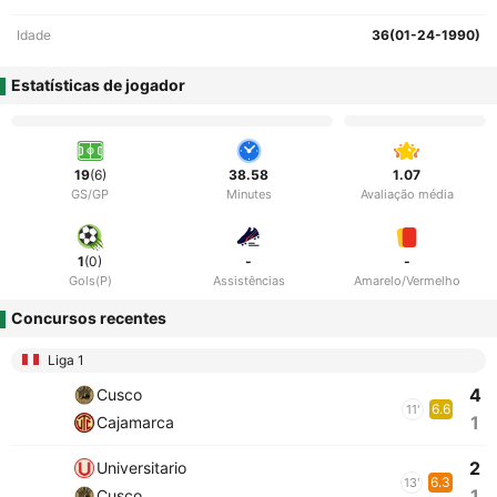
Idade
36(01-24-1990)
Estatísticas de jogador
19
(6)
38.58
1.07
GS/GP
Minutes
Avaliação média
1
(0)
-
-
Gols(P)
Assistências
Amarelo/Vermelho
Concursos recentes
Liga 1
4
Cusco
6.6
11'
1
Cajamarca
2
Universitario
6.3
13'
1
Cusco