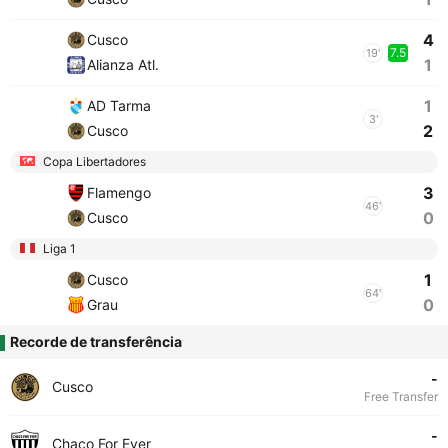
4
Cusco
7.5
19'
1
Alianza Atl.
1
AD Tarma
3'
2
Cusco
Copa Libertadores
3
Flamengo
46'
0
Cusco
Liga 1
1
Cusco
64'
0
Grau
Recorde de transferência
-
Cusco
Free Transfer
-
Chaco For Ever