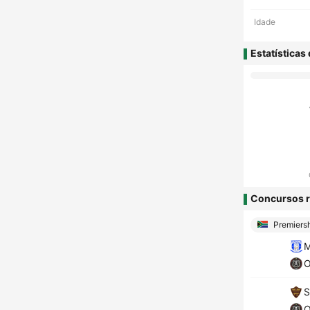
Idade
Estatísticas
Concursos r
Premiers
M
O
S
O