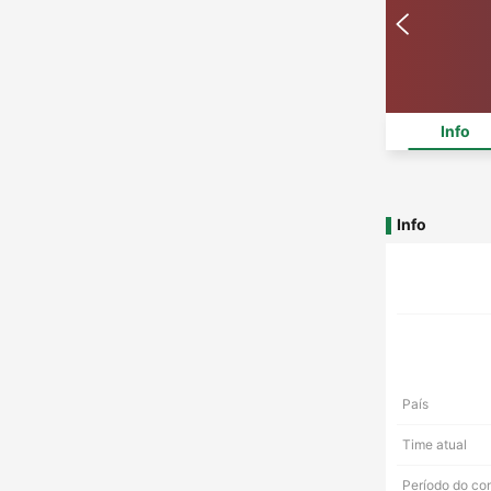
Info
Info
País
Time atual
Período do co