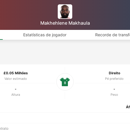
Makhehlene Makhaula
Estatísticas de jogador
Recorde de transf
£0.05 Milhões
Direito
Valor estimado
Pé preferido
8
-
-
Altura
Peso
Áf
ntrato