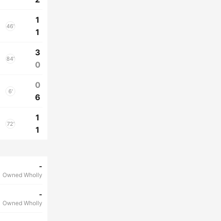
1
46'
1
3
84'
0
0
6'
6
1
72'
1
-
Owned Wholly
-
Owned Wholly