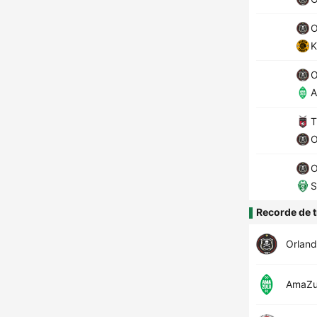
O
K
O
A
T
O
O
S
Recorde de t
Orlan
AmaZu