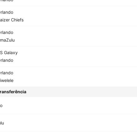
rlando
aizer Chiefs
rlando
maZulu
S Galaxy
rlando
rlando
iwelele
ransferência
do
lu