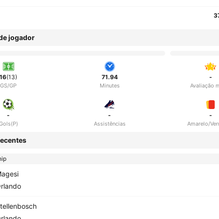
3
 de jogador
16
(13)
71.94
-
GS/GP
Minutes
Avaliação 
-
-
-
Gols(P)
Assistências
Amarelo/Ve
ecentes
hip
agesi
rlando
tellenbosch
rlando