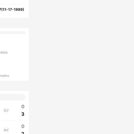
7(11-17-1989)
média
rmelho
0
62'
3
0
90'
2