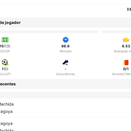
33
 de jogador
15
(13)
66.6
6.53
GS/GP
Minutes
Avaliação 
1
(0)
-
0/1
Gols(P)
Assistências
Amarelo/Ve
ecentes
achida
agoya
agoya
achida