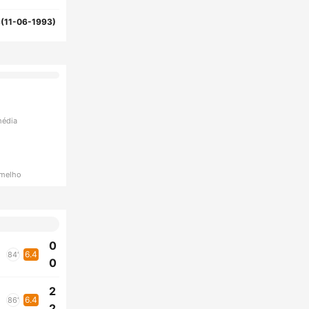
(11-06-1993)
média
rmelho
0
6.4
84'
0
2
6.4
86'
2