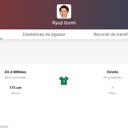
Ryuji Izumi
Estatísticas de jogador
Recorde de transf
£0.4 Milhões
Direito
Valor estimado
Pé preferido
7
173 cm
-
Altura
Peso
ntrato