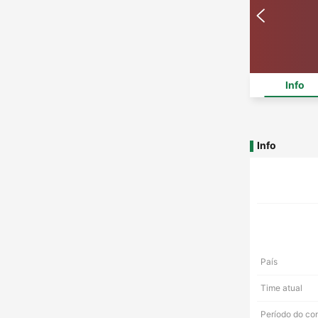
Info
Info
País
Time atual
Período do co