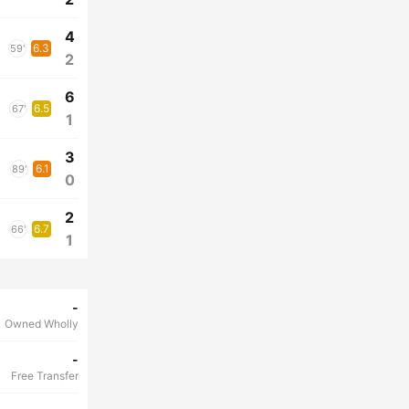
4
6.3
59'
2
6
6.5
67'
1
3
6.1
89'
0
2
6.7
66'
1
-
Owned Wholly
-
Free Transfer