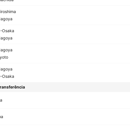
iroshima
agoya
-Osaka
agoya
agoya
yoto
agoya
-Osaka
ransferência
a
ma