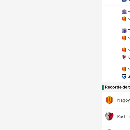
H
N
C
N
N
K
N
G
Recorde de t
Nagoy
Kashi