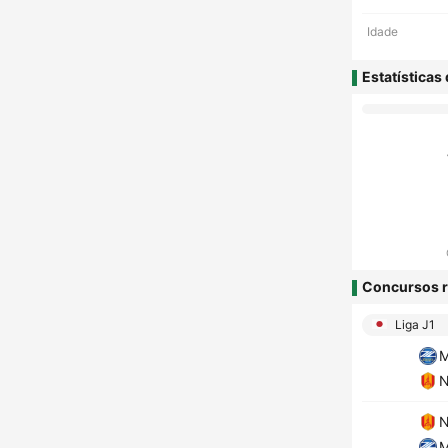
Idade
Estatísticas
Concursos r
Liga J1
M
N
N
M