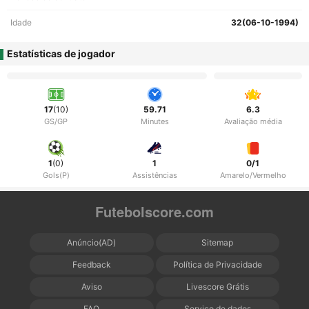
Idade
32(06-10-1994)
Estatísticas de jogador
17
(10)
59.71
6.3
GS/GP
Minutes
Avaliação média
1
(0)
1
0/1
Gols(P)
Assistências
Amarelo/Vermelho
Futebolscore.com
Anúncio(AD)
Sitemap
Feedback
Política de Privacidade
Aviso
Livescore Grátis
FAQ
Serviço de dados