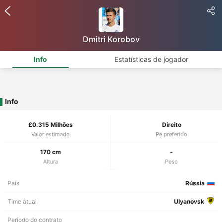
Dmitri Korobov
Info
Estatísticas de jogador
Info
£0.315 Milhões
Direito
Valor estimado
Pé preferido
170 cm
-
Altura
Peso
País
Rússia
Time atual
Ulyanovsk
Período do contrato