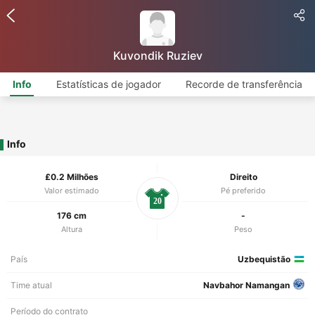
Kuvondik Ruziev
Info
Estatísticas de jogador
Recorde de transferência
Info
£0.2 Milhões
Direito
Valor estimado
Pé preferido
20
176 cm
-
Altura
Peso
País
Uzbequistão
Time atual
Navbahor Namangan
Período do contrato