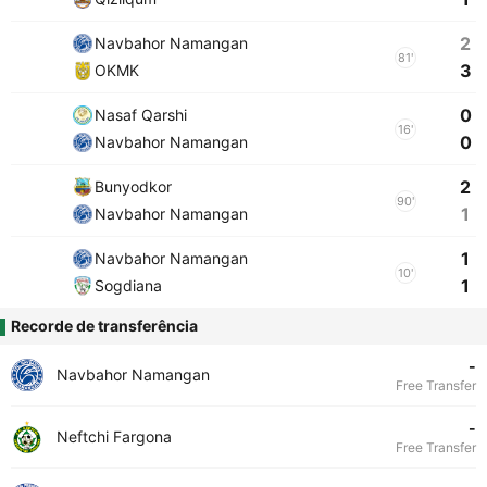
2
Navbahor Namangan
81'
3
OKMK
0
Nasaf Qarshi
16'
0
Navbahor Namangan
2
Bunyodkor
90'
1
Navbahor Namangan
1
Navbahor Namangan
10'
1
Sogdiana
Recorde de transferência
-
Navbahor Namangan
Free Transfer
-
Neftchi Fargona
Free Transfer