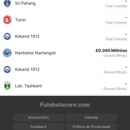
-
Sri Pahang
Free Transfer
-
Turon
Free Transfer
-
Kokand 1912
Free Transfer
£0.065 Milhões
Navbahor Namangan
Owned Wholly
-
Kokand 1912
Owned Wholly
-
Lok. Tashkent
Owned Wholly
Futebolscore.com
Anúncio(AD)
Sitemap
Feedback
Política de Privacidade