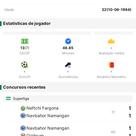
Idade
32(10-06-1994)
Estatísticas de jogador
13
(7)
46.85
-
GS/GP
Minutes
Avaliação média
-
-
-
Gols(P)
Assistências
Amarelo/Vermelho
Concursos recentes
Superliga
1
Neftchi Fargona
9'
1
Navbahor Namangan
1
Navbahor Namangan
46'
1
Qizilqum