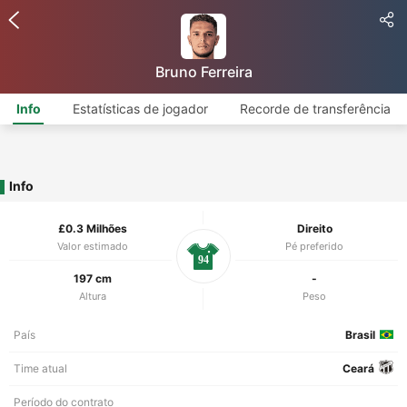
Bruno Ferreira
Info
Estatísticas de jogador
Recorde de transferência
Info
£0.3 Milhões
Direito
Valor estimado
Pé preferido
94
197 cm
-
Altura
Peso
País
Brasil
Time atual
Ceará
Período do contrato