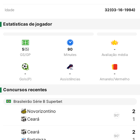
Idade
32(03-16-1994)
Estatísticas de jogador
5
(5)
90
-
GS/GP
Minutes
Avaliação média
-
-
-
Gols(P)
Assistências
Amarelo/Vermelho
Concursos recentes
Brasileirão Série B Superbet
2
Novorizontino
90'
1
Ceará
2
Ceará
90'
1
Fortaleza