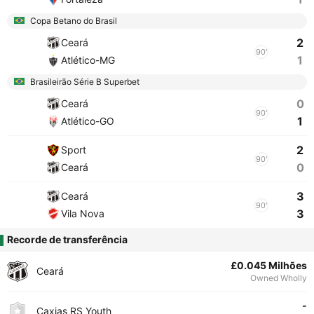
Copa Betano do Brasil
2
Ceará
90'
1
Atlético-MG
Brasileirão Série B Superbet
0
Ceará
90'
1
Atlético-GO
2
Sport
90'
0
Ceará
3
Ceará
90'
3
Vila Nova
Recorde de transferência
£0.045 Milhões
Ceará
Owned Wholly
-
Caxias RS Youth