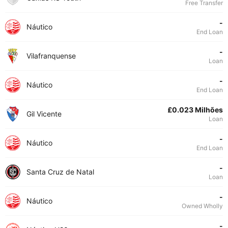
Free Transfer
-
Náutico
End Loan
-
Vilafranquense
Loan
-
Náutico
End Loan
£0.023 Milhões
Gil Vicente
Loan
-
Náutico
End Loan
-
Santa Cruz de Natal
Loan
-
Náutico
Owned Wholly
-