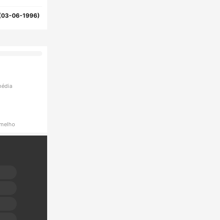
(03-06-1996)
média
rmelho