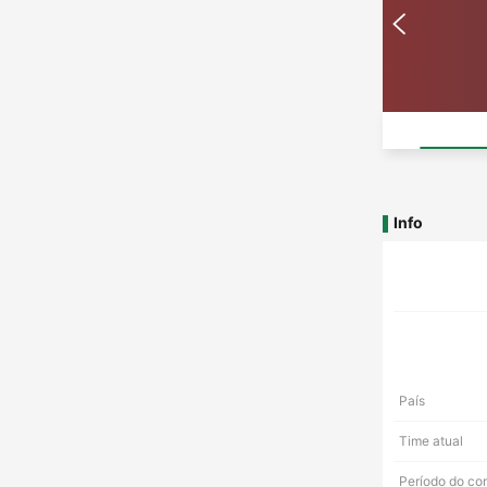
Info
País
Time atual
Período do co