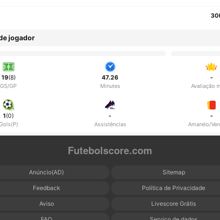
30
 de jogador
19
(8)
47.26
-
GS/GP
Minutes
Avaliação 
1
(0)
-
-
Gols(P)
Assistências
Amarelo/Ve
Futebolscore.com
Anúncio(AD)
Sitemap
Feedback
Política de Privacidade
Aviso
Livescore Grátis
FAQ
Serviço de dados