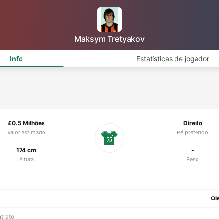
Maksym Tretyakov
Info
Estatísticas de jogador
£0.5 Milhões
Direito
Valor estimado
Pé preferido
75
174 cm
-
Altura
Peso
Ol
ntrato