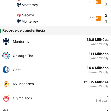
6.3
90'
2
Monterrey
2
Necaxa
6.4
30'
1
Monterrey
Recorde de transferência
£6.6 Milhões
Monterrey
Owned Wholly
£11 Milhões
Chicago Fire
Owned Wholly
£4.6 Milhões
Gent
Owned Wholly
£3.05 Milhões
KV Mechelen
Owned Wholly
-
Olympiacos
End Loan
-