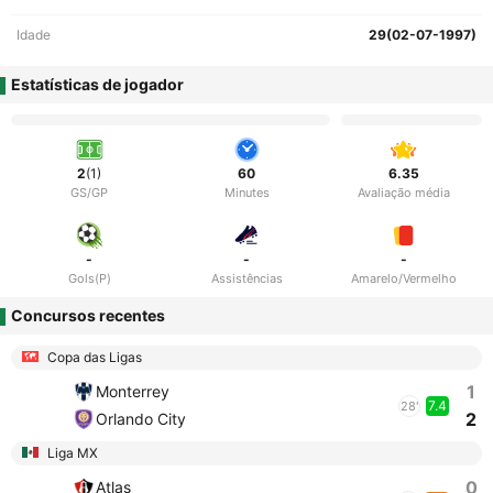
Idade
29(02-07-1997)
Estatísticas de jogador
2
(1)
60
6.35
GS/GP
Minutes
Avaliação média
-
-
-
Gols(P)
Assistências
Amarelo/Vermelho
Concursos recentes
Copa das Ligas
1
Monterrey
7.4
28'
2
Orlando City
Liga MX
0
Atlas