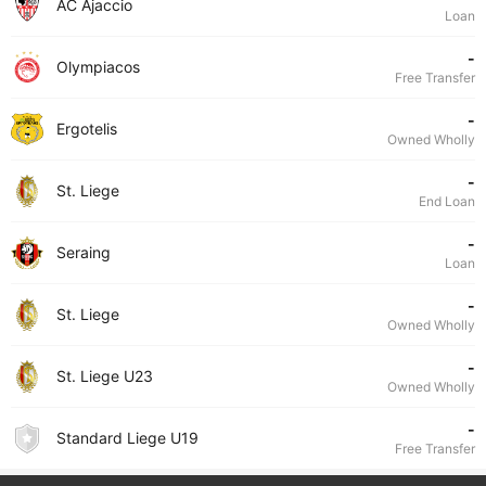
AC Ajaccio
Loan
-
Olympiacos
Free Transfer
-
Ergotelis
Owned Wholly
-
St. Liege
End Loan
-
Seraing
Loan
-
St. Liege
Owned Wholly
-
St. Liege U23
Owned Wholly
-
Standard Liege U19
Free Transfer