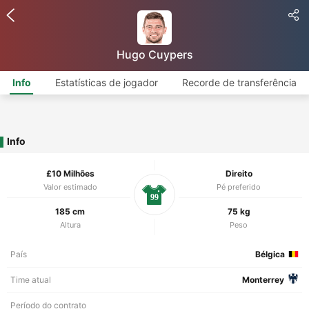
Hugo Cuypers
Info
Estatísticas de jogador
Recorde de transferência
Info
£10 Milhões
Direito
Valor estimado
Pé preferido
99
185 cm
75 kg
Altura
Peso
País
Bélgica
Time atual
Monterrey
Período do contrato