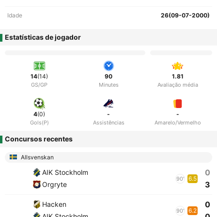
Idade
26(09-07-2000)
Estatísticas de jogador
14
(14)
90
1.81
GS/GP
Minutes
Avaliação média
4
(0)
-
-
Gols(P)
Assistências
Amarelo/Vermelho
Concursos recentes
Allsvenskan
0
AIK Stockholm
6.5
90'
3
Orgryte
0
Hacken
6.2
90'
0
AIK Stockholm