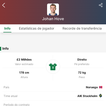
Johan Hove
Info
Estatísticas de jogador
Recorde de transferência
Info
£2 Milhões
Direito
Valor estimado
Pé preferido
8
178 cm
72 kg
Altura
Peso
País
Noruega
Time atual
AIK Stockholm
Período do contrato