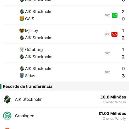
2
AIK Stockholm
7.2
90'
0
GAIS
1
Mjallby
5.5
90'
2
AIK Stockholm
1
Göteborg
90'
2
AIK Stockholm
0
AIK Stockholm
90'
3
Sirius
Recorde de transferência
£0.8 Milhões
AIK Stockholm
Owned Wholly
£1.03 Milhões
Groningen
Owned Wholly