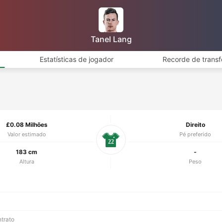
Tanel Lang
Estatísticas de jogador
Recorde de transf
£0.08 Milhões
Direito
Valor estimado
Pé preferido
22
183 cm
-
Altura
Peso
ntrato