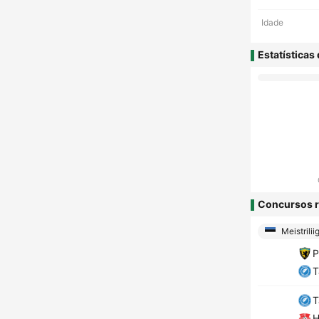
Idade
Estatísticas
Concursos r
Meistrilii
P
H