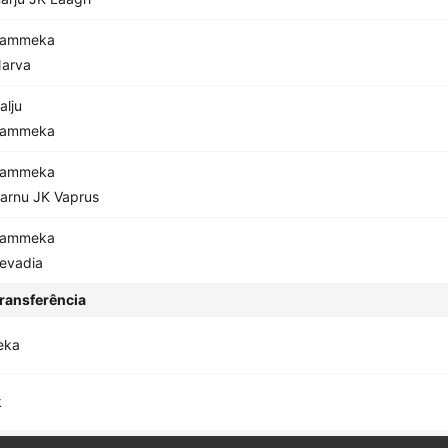
Tammeka
arva
alju
Tammeka
Tammeka
arnu JK Vaprus
Tammeka
evadia
ransferência
eka
k