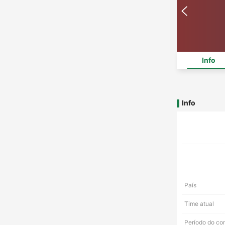
Info
Info
País
Time atual
Período do co