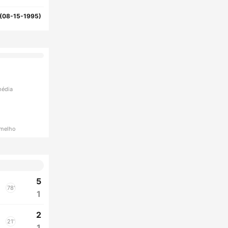
(08-15-1995)
média
rmelho
5
78'
1
2
21'
1