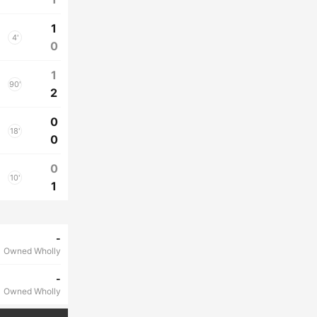
1
4'
0
1
90'
2
0
18'
0
0
10'
1
-
Owned Wholly
-
Owned Wholly