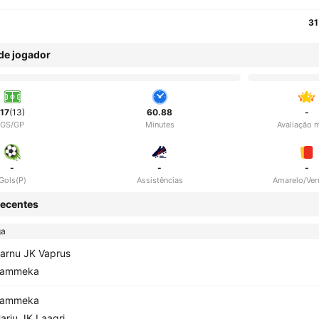
31
 de jogador
17
(13)
60.88
-
GS/GP
Minutes
Avaliação 
-
-
-
Gols(P)
Assistências
Amarelo/Ve
ecentes
ga
arnu JK Vaprus
Tammeka
Tammeka
arju JK Laagri