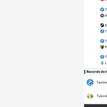
N
K
P
L
Recorde de t
Tamm
Tulevi