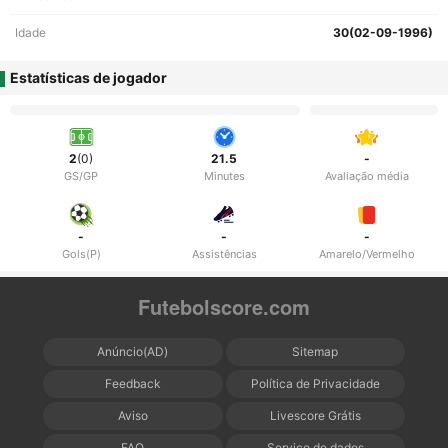
Idade
30(02-09-1996)
Estatísticas de jogador
2
(0)
21.5
-
GS/GP
Minutes
Avaliação média
-
-
-
Gols(P)
Assistências
Amarelo/Vermelho
Futebolscore.com
Anúncio(AD)
Sitemap
Feedback
Política de Privacidade
Aviso
Livescore Grátis
FAQ
Serviço de dados