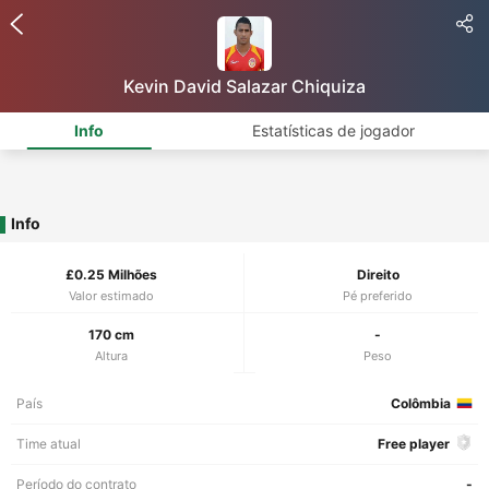
Kevin David Salazar Chiquiza
Info
Estatísticas de jogador
Info
£0.25 Milhões
Direito
Valor estimado
Pé preferido
170 cm
-
Altura
Peso
País
Colômbia
Time atual
Free player
Período do contrato
-