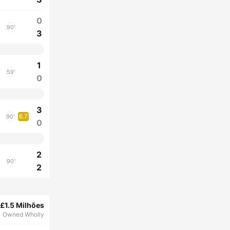
0
90'
3
1
59'
0
3
6.7
90'
0
2
90'
2
£1.5 Milhões
Owned Wholly