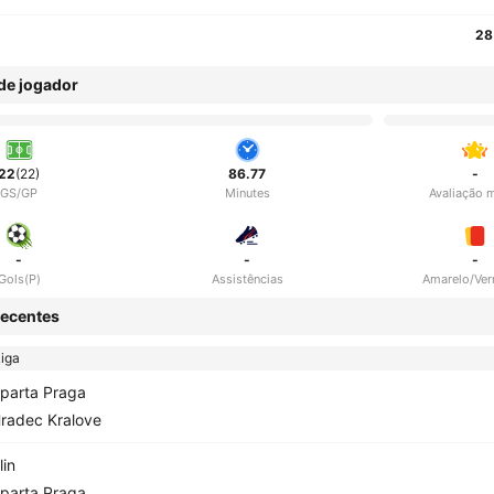
28
 de jogador
22
(22)
86.77
-
GS/GP
Minutes
Avaliação 
-
-
-
Gols(P)
Assistências
Amarelo/Ve
ecentes
iga
parta Praga
radec Kralove
lin
parta Praga