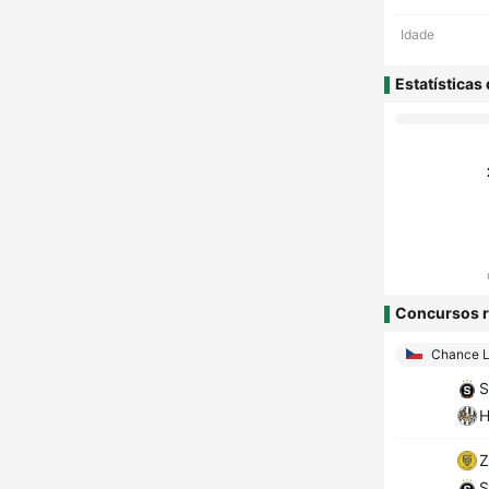
Idade
Estatísticas
Concursos r
Chance L
S
H
Z
S