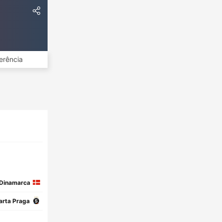
erência
Dinamarca
arta Praga