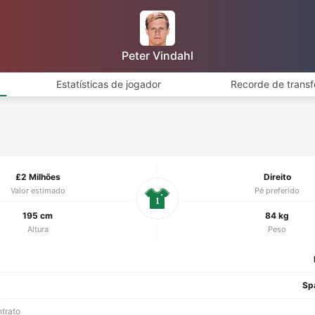
Peter Vindahl
Estatísticas de jogador
Recorde de transf
£2 Milhões
Direito
Valor estimado
Pé preferido
1
195 cm
84 kg
Altura
Peso
Sp
ntrato