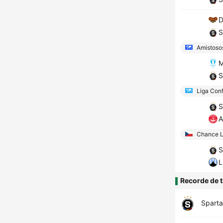
D
S
Amistoso
M
S
Liga Conf
S
A
Chance L
S
L
Recorde de t
Sparta