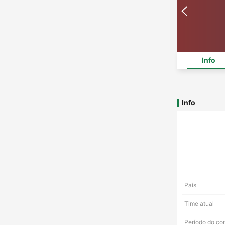
Info
Info
País
Time atual
Período do co