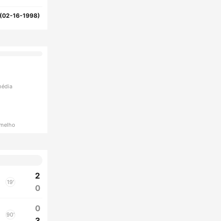
(02-16-1998)
média
rmelho
2
19'
0
0
90'
3