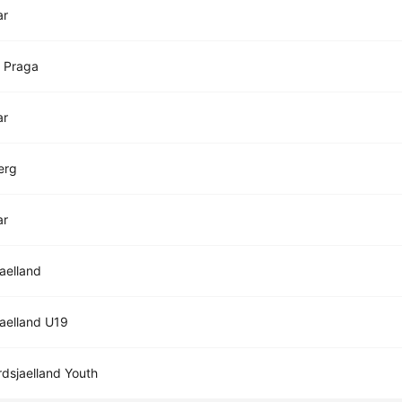
ar
 Praga
ar
erg
ar
aelland
aelland U19
dsjaelland Youth