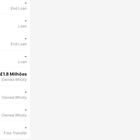
-
End Loan
-
Loan
-
End Loan
-
Loan
£1.8 Milhões
Owned Wholly
-
Owned Wholly
-
Owned Wholly
-
Free Transfer