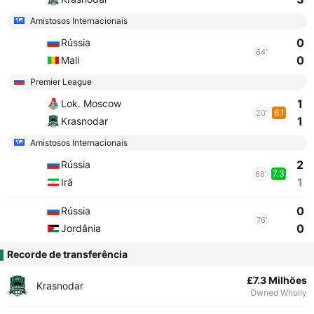
Amistosos Internacionais
0
Rússia
64'
0
Mali
Premier League
1
Lok. Moscow
6.1
20'
1
Krasnodar
Amistosos Internacionais
2
Rússia
7.3
68'
1
Irã
0
Rússia
76'
0
Jordânia
Recorde de transferência
£7.3 Milhões
Krasnodar
Owned Wholly