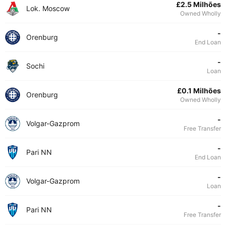
£2.5 Milhões
Lok. Moscow
Owned Wholly
-
Orenburg
End Loan
-
Sochi
Loan
£0.1 Milhões
Orenburg
Owned Wholly
-
Volgar-Gazprom
Free Transfer
-
Pari NN
End Loan
-
Volgar-Gazprom
Loan
-
Pari NN
Free Transfer