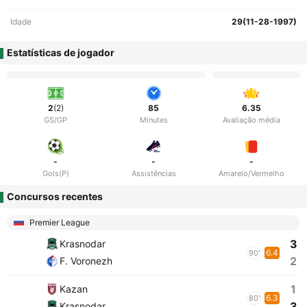
Idade
29(11-28-1997)
Estatísticas de jogador
2
(2)
85
6.35
GS/GP
Minutes
Avaliação média
-
-
-
Gols(P)
Assistências
Amarelo/Vermelho
Concursos recentes
Premier League
3
Krasnodar
6.4
90'
2
F. Voronezh
1
Kazan
6.3
80'
3
Krasnodar