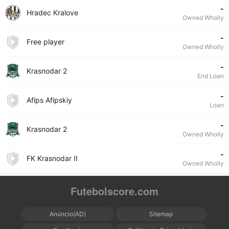
-
Hradec Kralove
Owned Wholly
-
Free player
Owned Wholly
-
Krasnodar 2
End Loan
-
Afips Afipskiy
Loan
-
Krasnodar 2
Owned Wholly
-
FK Krasnodar II
Owned Wholly
Futebolscore.com
Anúncio(AD)
Sitemap