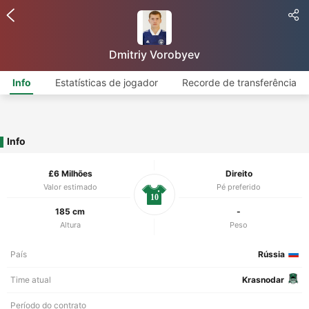
Dmitriy Vorobyev
Info
Estatísticas de jogador
Recorde de transferência
Info
£6 Milhões
Direito
Valor estimado
Pé preferido
10
185 cm
-
Altura
Peso
País
Rússia
Time atual
Krasnodar
Período do contrato