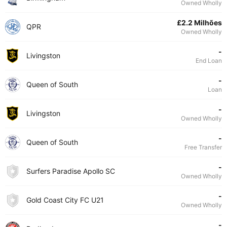
Owned Wholly
£2.2 Milhões
QPR
Owned Wholly
-
Livingston
End Loan
-
Queen of South
Loan
-
Livingston
Owned Wholly
-
Queen of South
Free Transfer
-
Surfers Paradise Apollo SC
Owned Wholly
-
Gold Coast City FC U21
Owned Wholly
-