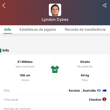
Lyndon Dykes
Info
Estatísticas de jogador
Recorde de transferência
Info
£1 Milhões
Direito
Valor estimado
Pé preferido
99
188 cm
84 kg
Altura
Peso
País
Escócia，Austrália
Time atual
Charlton
Período do contrato