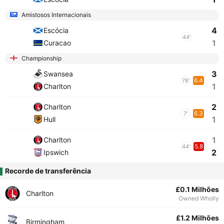
Amistosos Internacionais
4
Escócia
44'
1
Curacao
Championship
3
Swansea
6.4
78'
1
Charlton
2
Charlton
6.3
7'
1
Hull
1
Charlton
5.8
44'
2
Ipswich
Recorde de transferência
£0.1 Milhões
Charlton
Owned Wholly
£1.2 Milhões
Birmingham