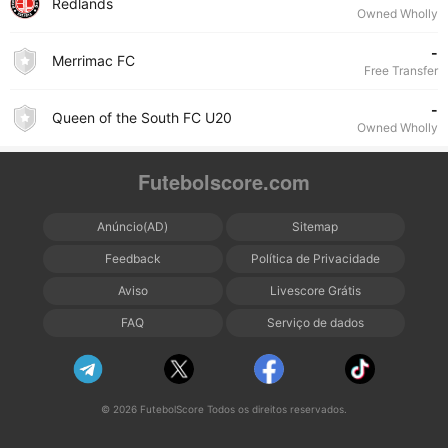
Redlands
Owned Wholly
-
Merrimac FC
Free Transfer
-
Queen of the South FC U20
Owned Wholly
Futebolscore.com
Anúncio(AD)
Sitemap
Feedback
Política de Privacidade
Aviso
Livescore Grátis
FAQ
Serviço de dados
© 2026 FutebolScore Todos os direitos reservados.