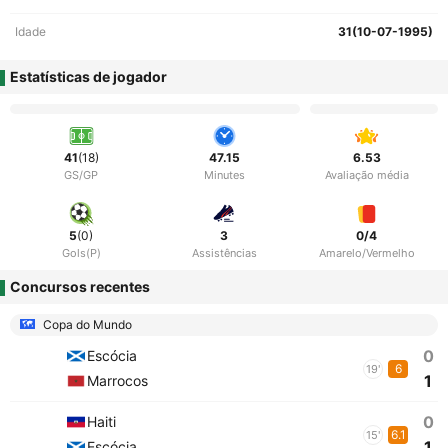
Idade
31(10-07-1995)
Estatísticas de jogador
41
(18)
47.15
6.53
GS/GP
Minutes
Avaliação média
5
(0)
3
0/4
Gols(P)
Assistências
Amarelo/Vermelho
Concursos recentes
Copa do Mundo
0
Escócia
6
19'
1
Marrocos
0
Haiti
6.1
15'
1
Escócia