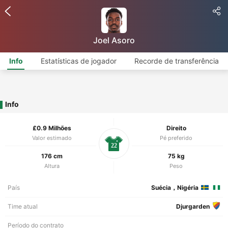
Joel Asoro
Info
Estatísticas de jogador
Recorde de transferência
Info
£0.9 Milhões
Direito
Valor estimado
Pé preferido
22
176 cm
75 kg
Altura
Peso
País
Suécia，Nigéria
Time atual
Djurgarden
Período do contrato