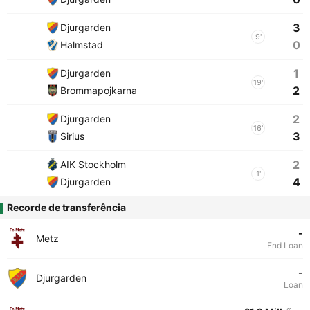
3
Djurgarden
9'
0
Halmstad
1
Djurgarden
19'
2
Brommapojkarna
2
Djurgarden
16'
3
Sirius
2
AIK Stockholm
1'
4
Djurgarden
Recorde de transferência
-
Metz
End Loan
-
Djurgarden
Loan