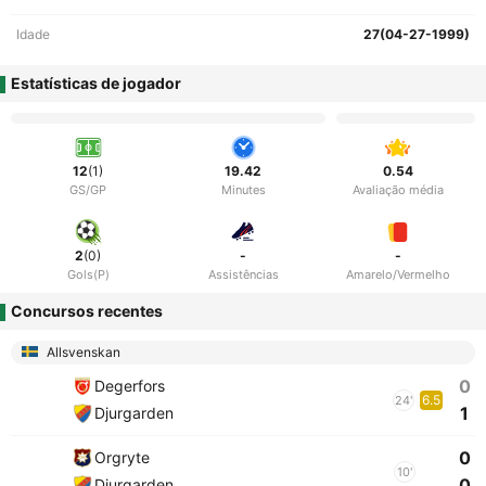
Idade
27(04-27-1999)
Estatísticas de jogador
12
(1)
19.42
0.54
GS/GP
Minutes
Avaliação média
2
(0)
-
-
Gols(P)
Assistências
Amarelo/Vermelho
Concursos recentes
Allsvenskan
0
Degerfors
6.5
24'
1
Djurgarden
0
Orgryte
10'
0
Djurgarden