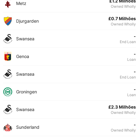
£1.2 Milhões
Metz
Owned Wholly
£0.7 Milhões
Djurgarden
Owned Wholly
-
Swansea
End Loan
-
Genoa
Loan
-
Swansea
End Loan
-
Groningen
Loan
£2.3 Milhões
Swansea
Owned Wholly
-
Sunderland
Owned Wholly