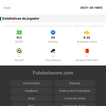
Idade
35(11-26-1991)
Estatísticas de jogador
9
(6)
59
6.35
GS/GP
Minutes
Avaliação média
-
-
-
Gols(P)
Assistências
Amarelo/Vermelho
Futebolscore.com
Anúncio(AD)
Sitemap
Feedback
Política de Privacidade
Aviso
Livescore Grátis
FAQ
Serviço de dados