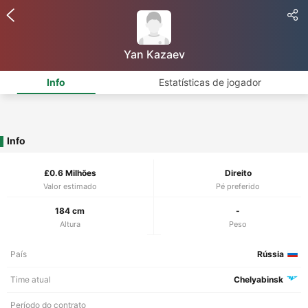
Yan Kazaev
Info
Estatísticas de jogador
Info
£0.6 Milhões
Direito
Valor estimado
Pé preferido
184 cm
-
Altura
Peso
País
Rússia
Time atual
Chelyabinsk
Período do contrato