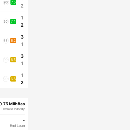
7.5
90'
2
1
7.4
90'
2
3
6.2
65'
1
3
6.5
90'
1
1
6.8
90'
2
0.75 Milhões
Owned Wholly
-
End Loan