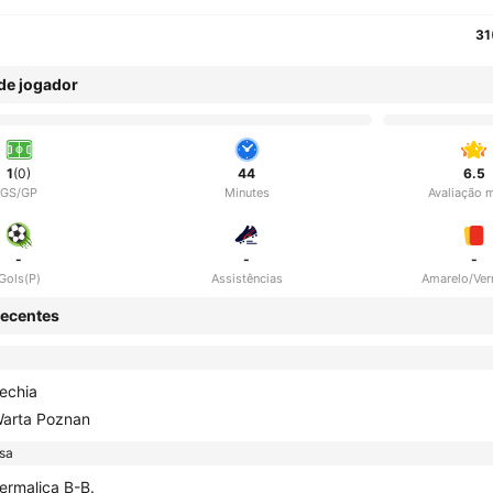
31
 de jogador
1
(0)
44
6.5
GS/GP
Minutes
Avaliação 
-
-
-
Gols(P)
Assistências
Amarelo/Ve
ecentes
echia
arta Poznan
sa
ermalica B-B.