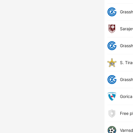
Grass
Saraje
Grass
S. Tira
Grass
Gorica
Free p
Varnsd