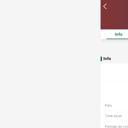
Info
Info
País
Time atual
Período do co