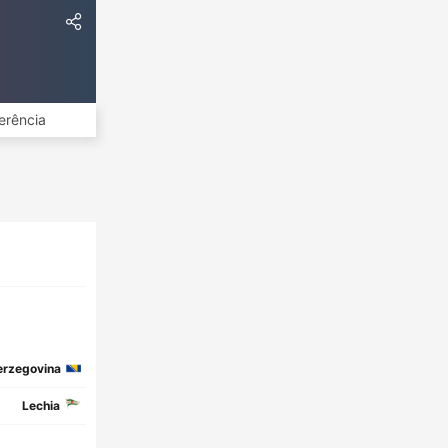
erência
erzegovina
Lechia