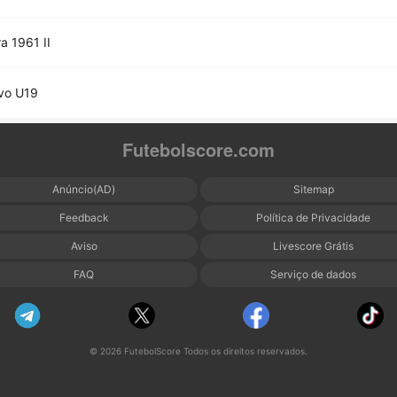
ra 1961 II
vo U19
Futebolscore.com
Anúncio(AD)
Sitemap
Feedback
Política de Privacidade
Aviso
Livescore Grátis
FAQ
Serviço de dados
© 2026 FutebolScore Todos os direitos reservados.