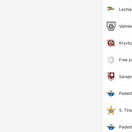
Lechia
Valmie
Kryvb
Free p
Saraje
Pader
S. Tira
Pader