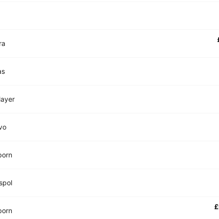
ra
as
layer
vo
born
spol
£
born