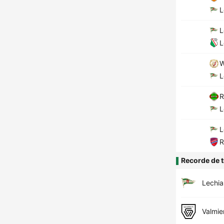
L
L
L
W
L
R
L
L
R
Recorde de t
Lechia
Valmie