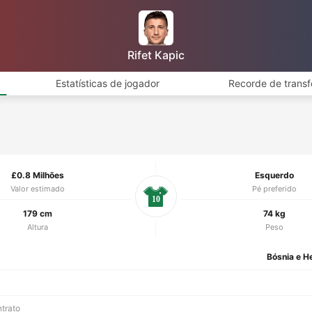
Rifet Kapic
Estatísticas de jogador
Recorde de transf
£0.8 Milhões
Esquerdo
Valor estimado
Pé preferido
10
179 cm
74 kg
Altura
Peso
Bósnia e H
ntrato