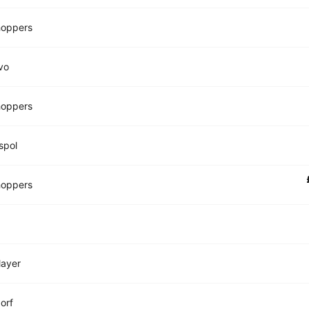
hoppers
vo
hoppers
spol
hoppers
layer
orf