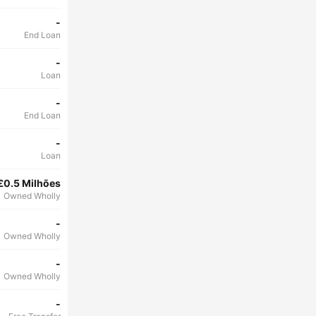
-
End Loan
-
Loan
-
End Loan
-
Loan
£0.5 Milhões
Owned Wholly
-
Owned Wholly
-
Owned Wholly
-