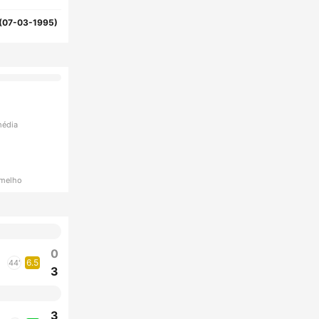
(07-03-1995)
média
rmelho
0
6.5
44'
3
3