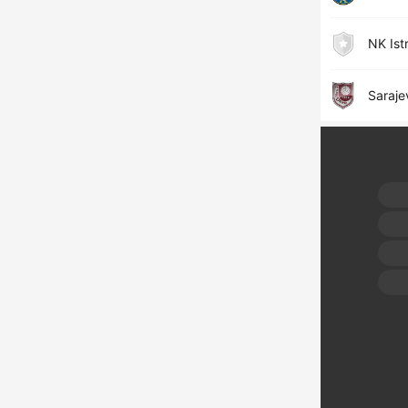
NK Ist
Saraje