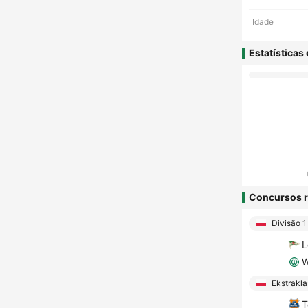
Idade
Estatísticas
Concursos r
Divisão 1
L
W
Ekstrakla
T