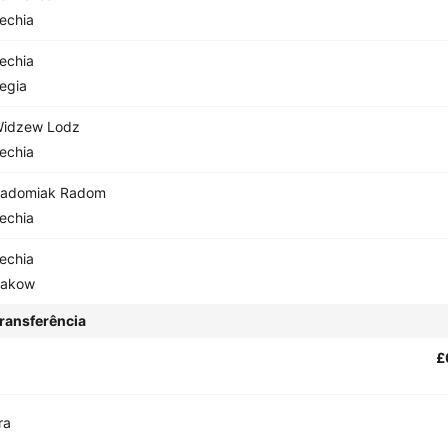
echia
echia
egia
idzew Lodz
echia
adomiak Radom
echia
echia
akow
ransferência
£
ra