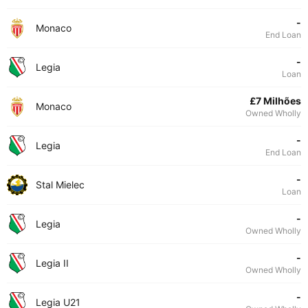
-
Monaco
End Loan
-
Legia
Loan
£7 Milhões
Monaco
Owned Wholly
-
Legia
End Loan
-
Stal Mielec
Loan
-
Legia
Owned Wholly
-
Legia II
Owned Wholly
-
Legia U21