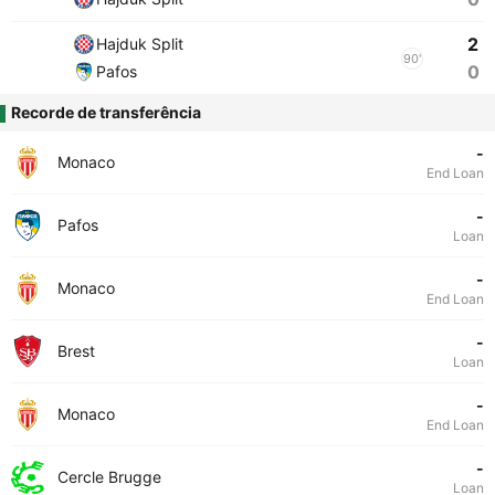
2
Hajduk Split
90'
0
Pafos
Recorde de transferência
-
Monaco
End Loan
-
Pafos
Loan
-
Monaco
End Loan
-
Brest
Loan
-
Monaco
End Loan
-
Cercle Brugge
Loan