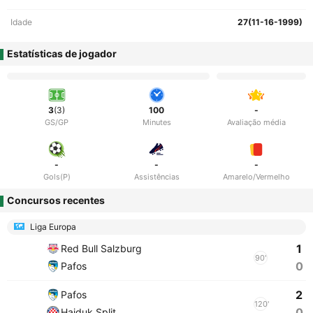
Idade
27(11-16-1999)
Estatísticas de jogador
3
(3)
100
-
GS/GP
Minutes
Avaliação média
-
-
-
Gols(P)
Assistências
Amarelo/Vermelho
Concursos recentes
Liga Europa
1
Red Bull Salzburg
90'
0
Pafos
2
Pafos
120'
0
Hajduk Split