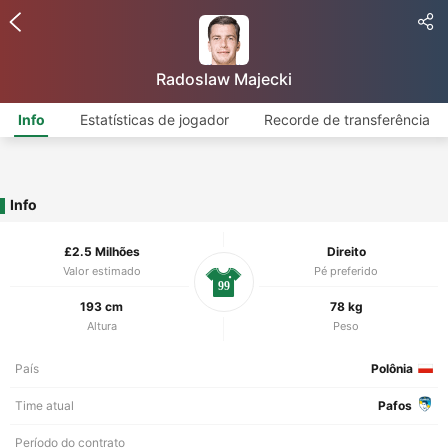
Radoslaw Majecki
Info
Estatísticas de jogador
Recorde de transferência
Info
£2.5 Milhões
Direito
Valor estimado
Pé preferido
99
193 cm
78 kg
Altura
Peso
País
Polônia
Time atual
Pafos
Período do contrato