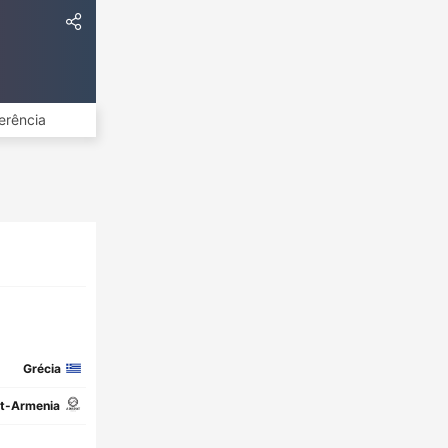
erência
Grécia
at-Armenia