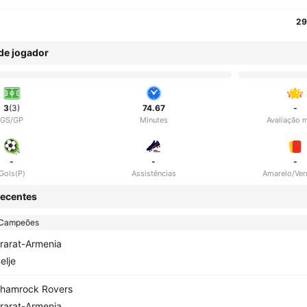
29
 de jogador
3
(3)
74.67
-
GS/GP
Minutes
Avaliação 
-
-
-
Gols(P)
Assistências
Amarelo/Ve
ecentes
 Campeões
rarat-Armenia
elje
hamrock Rovers
rarat-Armenia