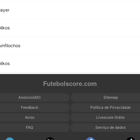
layer
likos
mfilochos
likos
Futebolscore.com
Anúncio(AD)
Sitemap
Feedback
Política de Privacidade
Aviso
Livescore Grátis
FAQ
Serviço de dados