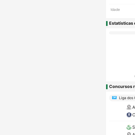
Idade
Estatísticas
Concursos r
Liga dos
A
C
S
A