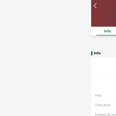
Info
Info
País
Time atual
Período do co