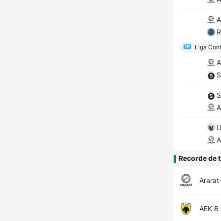
A
R
Liga Conf
A
S
S
A
U
A
Recorde de t
Ararat
AEK B