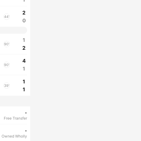
2
44'
0
1
90'
2
4
90'
1
1
39'
1
-
Free Transfer
-
Owned Wholly