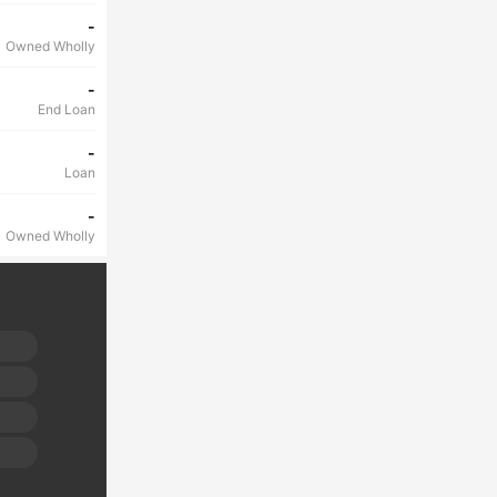
-
Owned Wholly
-
End Loan
-
Loan
-
Owned Wholly