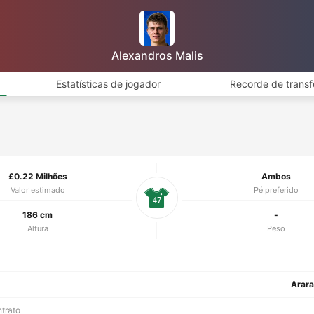
Alexandros Malis
Estatísticas de jogador
Recorde de transf
£0.22 Milhões
Ambos
Valor estimado
Pé preferido
47
186 cm
-
Altura
Peso
Arar
ntrato