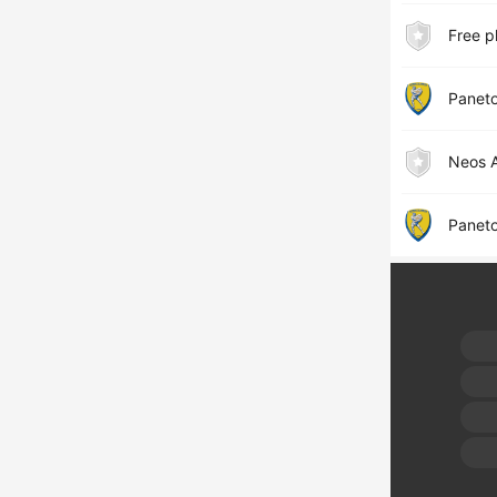
Free p
Paneto
Neos A
Paneto