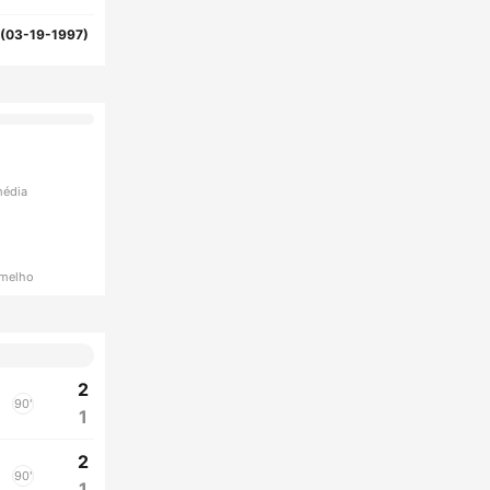
(03-19-1997)
média
rmelho
2
90'
1
2
90'
1