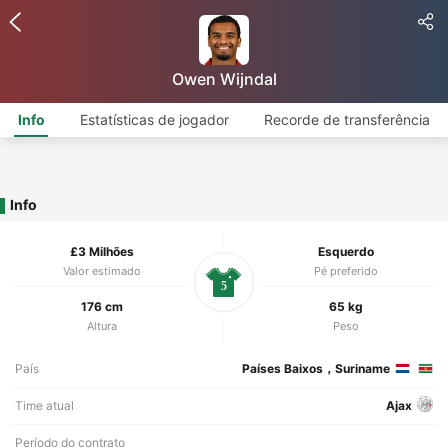
Owen Wijndal
Info
Estatísticas de jogador
Recorde de transferência
Info
£3 Milhões
Esquerdo
Valor estimado
Pé preferido
5
176 cm
65 kg
Altura
Peso
País
Países Baixos，Suriname
Time atual
Ajax
Período do contrato