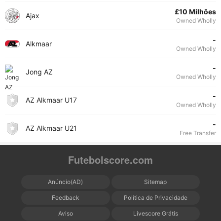
£10 Milhões
Ajax
Owned Wholly
-
Alkmaar
Owned Wholly
-
Jong AZ
Owned Wholly
-
AZ Alkmaar U17
Owned Wholly
-
AZ Alkmaar U21
Free Transfer
Futebolscore.com
Anúncio(AD)
Sitemap
Feedback
Política de Privacidade
Aviso
Livescore Grátis