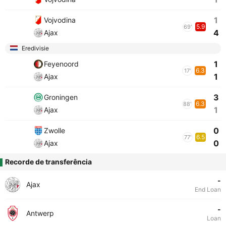
1
Vojvodina
5.9
69'
4
Ajax
Eredivisie
1
Feyenoord
6.3
17'
1
Ajax
3
Groningen
6.3
88'
1
Ajax
0
Zwolle
6.5
77'
0
Ajax
Recorde de transferência
-
Ajax
End Loan
-
Antwerp
Loan