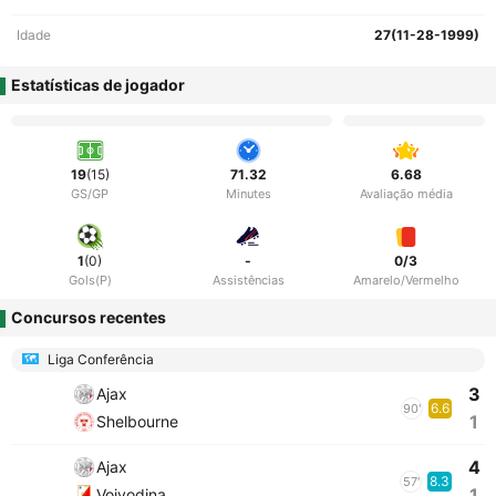
Idade
27(11-28-1999)
Estatísticas de jogador
19
(15)
71.32
6.68
GS/GP
Minutes
Avaliação média
1
(0)
-
0/3
Gols(P)
Assistências
Amarelo/Vermelho
Concursos recentes
Liga Conferência
3
Ajax
6.6
90'
1
Shelbourne
4
Ajax
8.3
57'
1
Vojvodina